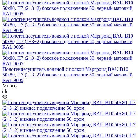
Полотенцесушитель водяной с полкой Маргроид BAU В10
50х80, П7 (2+3+2) боковое подключение 50, черный матовый
RAL 9005
Много