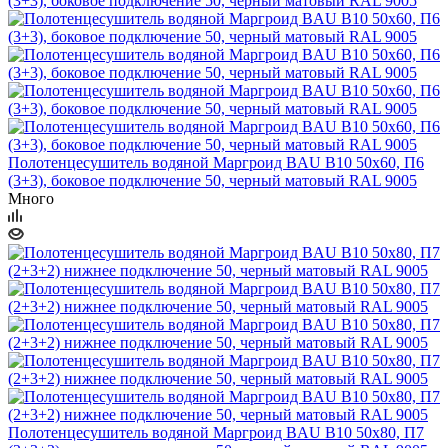
Полотенцесушитель водяной Маргроид BAU В10 50х60, П6
(3+3), боковое подключение 50, черный матовый RAL 9005
Много
Полотенцесушитель водяной Маргроид BAU В10 50х80, П7