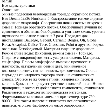
белый
Все характеристики
Описание
Унитаз подвесной безободковый торнадо обратного потока
Bau Dream 52х36 Hurricane-5, быстросъемное тонкое сиденье
дюропласт микролифт. Совершенно новая система вихревая
смыва: Торнадо обратного потока. Обеспечивает лучший по
сравнению я обычным безободковым унитазом смыв, уровень
шумности сри сливе снижен в 3 раза. Подходит для
инсталляций Bauedge, Geberit, Cersanit, Berges, Oli, Grohe,
Roca, Alcaplast, Delice, Tece, Grossman, Point и других. Форма:
овальная. Безободковый. Материал сиденья: дюропласт.
Режим слива воды: Вихревой, режим смыва - Торнадо.
Сиденье с микролифтом: есть, уже установлено. Материал:
санфарфор. Плюсы санфарфора: высокие прочность и
плотность, натуральный белый цвет, минимальное
влагопоглощение, гигиеничность, долговечность. Состав
сырья для санитарного фарфора почти не отличается от
фаянса. Это все те же белые глины, кварцевый песок и
каолин. Кроме них присутствует еще и полевой шпат. Но вот
пропорции, в которых добавляются компоненты, отличаются.
Различается и технология производства материала.
Формованные заготовки запекают при температуре 750-
800˚С. При таком нагреве выжигаются все органические
примеси, что дает фарфоровой массе однородный