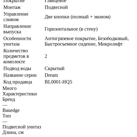
Покрытие
Глянцевое
Монтаж
Подвесной
Управление
Две кнопки (полный + эконом)
сливом
Направление
Горизонтальное (в стену)
выпуска
Особенности
Антигрязевое покрытие, Безободковый,
унитаза
Быстросъемное сидение, Микролифт
Количество
предметов в
2
комплекте
Подвод воды
Скрытый
Название серии
Dream
Код продавца
BL0001-HQ5
Много
Характеристики
Бренд
—
Bauedge
Тип
—
Подвесной унитаз
Длина, см