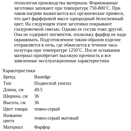
технология производства материала. Формованные
заготовки запекают при температуре 750-800˚С. При
таком нагреве выжигаются все органические примеси,
что дает фарфоровой массе однородный белоснежный
цвет. На следующем этапе заготовки покрывают
глазуровочной смесью. Однако ее состав тоже другой.
Она не содержит пигментов, поскольку фарфор не надо
окрашивать. Подготовленное таким образом изделие
отправляется в печь, где обжигается в течение часа-
полутора при температуре 1250˚С. После остывания
материал приобретает высокую прочность и все
заявленные эксплуатационные характеристики
Характеристики
Бренд
Bauedge
Тип
Подвесной унитаз
Длина, см
49.5
Ширина, см
36
Высота, см
36
Цвет товара
темно-серый
Название
темно-серый матовый
цвета
Материал
Фарфор