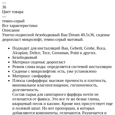
—
36
Цвет товара
—
темно-серый
Все характеристики
Описание
Унитаз подвесной безободковый Bau Dream 49,5х36, сиденье
дюропласт микролифт, темно-серый матовый.
Подходит для инсталляций Bau, Geberit, Grohe, Roca,
Alcaplast, Delice, Tece, Grossman, Point и других.
Безободковый
Материал сиденья: дюропласт
Режим слива воды: определяется системой инсталляции
Сиденье с микролифтом: есть, уже установлено
Материал: санфарфор
Плюсы санфарфора: высокие прочность и плотность,
минимальное влагопоглощение, гигиеничность,
долговечность.
Состав сырья для санитарного фарфора почти не
отличается от фаянса. Это все те же белые глины,
кварцевый песок и каолин. Кроме них присутствует еще
и полевой шпат. Но вот пропорции, в которых
добавляются компоненты, отличаются. Различается и