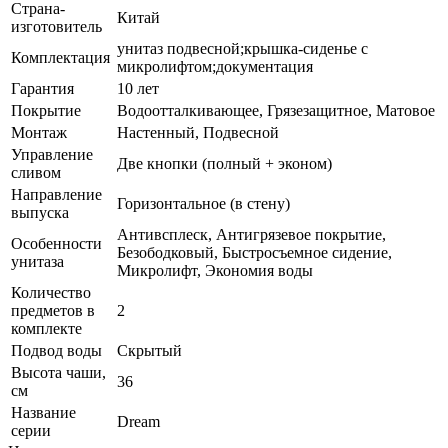
Страна-
Китай
изготовитель
унитаз подвесной;крышка-сиденье с
Комплектация
микролифтом;документация
Гарантия
10 лет
Покрытие
Водоотталкивающее, Грязезащитное, Матовое
Монтаж
Настенный, Подвесной
Управление
Две кнопки (полный + эконом)
сливом
Направление
Горизонтальное (в стену)
выпуска
Антивсплеск, Антигрязевое покрытие,
Особенности
Безободковый, Быстросъемное сидение,
унитаза
Микролифт, Экономия воды
Количество
предметов в
2
комплекте
Подвод воды
Скрытый
Высота чаши,
36
см
Название
Dream
серии