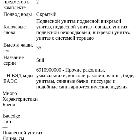
предметов в
2
комплекте
Подвод воды
Скрытый
Подвесной унитаз подвесной вихревой
Ключевые
унитаз, подвесной унитаз торнадо, унитаз
слова
подвесной безободковый, вихревой унитаз,
унитаз с системой торнадо
Высота чаши,
35
см
Название
Still
серии
6910900000 - Прочие раковины,
ТН ВЭД коды
умывальники, консоли раковин, ванны, биде,
ЕАЭС
унитазы, сливные бачки, писсуары и
подобные санитарно-технические изделия
Много
Характеристики
Бренд
—
Bauedge
Тип
—
Подвесной унитаз
Длина, см