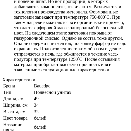
и полевой шпат. Но вот пропорции, в которых
добавляются компоненты, отличаются. Различается и
технология производства материала. Формованные
заготовки запекают при температуре 750-800˚С. При
таком нагреве выжигаются все органические примеси,
что дает фарфоровой массе однородный белоснежный
цвет. На следующем этапе заготовки покрывают
глазуровочной смесью. Однако ее состав тоже другой.
Она не содержит пигментов, поскольку фарфор не надо
окрашивать. Подготовленное таким образом изделие
отправляется в печь, где обжигается в течение часа-
полутора при температуре 1250˚С. После остывания
материал приобретает высокую прочность и все
заявленные эксплуатационные характеристики.
Характеристики
Бренд
Bauedge
Тип
Подвесной унитаз
Длина, см
49
Ширина, см
34
Высота, см
35
Цвет товара
белый
Название
белый
цвета