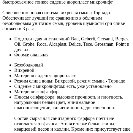
быстросъемное тонкое сиденье дюропласт микролифт
Совершенно новая система вихревая смыва Торнадо.
Обеспечивает лучший по сравнению я обычным
безободковым унитазом смыв, уровень шумности сри сливе
снижен в 3 раза.
Подходит для инсталляций Bau, Geberit, Cersanit, Berges,
Oli, Grohe, Roca, Alcaplast, Delice, Tece, Grossman, Point и
других.
Форма: овальная
Безободковый
Вихревой
Материал сиденья: дюропласт
Режим слива воды: Вихревой, режим смыва - Торнадо
Сиденье с микролифтом: есть, уже установлено
Материал: санфарфор
Плюсы санфарфора: высокие прочность и плотность,
натуральный белый цвет, минимальное
влагопоглощение, гигиеничность, долговечность.
Состав сырья для санитарного фарфора почти не
отличается от фаянса. Это все те же белые глины,
кварцевый песок и каолин. Кроме них присутствует еще