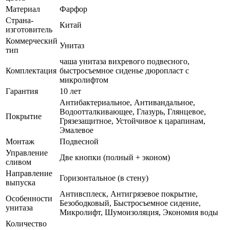
Материал
Фарфор
Страна-
Китай
изготовитель
Коммерческий
Унитаз
тип
чаша унитаза вихревого подвесного,
Комплектация
быстросъемное сиденье дюропласт с
микролифтом
Гарантия
10 лет
Антибактериальное, Антивандальное,
Водоотталкивающее, Глазурь, Глянцевое,
Покрытие
Грязезащитное, Устойчивое к царапинам,
Эмалевое
Монтаж
Подвесной
Управление
Две кнопки (полный + эконом)
сливом
Направление
Горизонтальное (в стену)
выпуска
Антивсплеск, Антигрязевое покрытие,
Особенности
Безободковый, Быстросъемное сидение,
унитаза
Микролифт, Шумоизоляция, Экономия воды
Количество