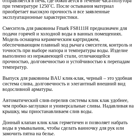
отправляется в печь, где обжигается в течение часа-полутора
при температуре 1250˚С. После остывания материал
приобретает высокую прочность и все заявленные
эксплуатационные характеристики.
Смеситель для раковины Fmark FS8111H предназначен для
подачи горячей и холодной воды в ванных помещениях.
Модель оснащена керамическим картриджем,
обеспечивающим плавный ход рычага смесителя, контроль и
точность при выборе напора и температуры воды. Изделие
выполнено из нержавеющей стали, отличающейся
прочностью, долговечностью и устойчивостью к перепадам
температур.
Выпуск для раковины BAU клик-клак, черный – это удобная
система слива, долговечность и элегантный внешний вид
водосливной арматуры.
Автоматический слив-перелив системы клик клак удобнее,
чем пробки-заглушки и универсальные сливы. Надавливая на
крышку, мы приостанавливаем слив воды.
Донный клапан клик клак герметичен и позволяет набрать
воды в умывальник, чтобы сделать ванночку для рук или
замочить пятна на белье.