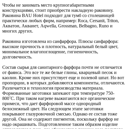
Чтобы не занимать место крупногабаритными
конструкциями, стоит приобрести накладную раковину.
Раковина BAU Hotel подходит для тумб со столешницей
практически любых фирм, например: Roca, Cersanit, Triton,
Акватон, Акванет, Aqwella, Grossman, Belbagno, Runo и
многих других.
Раковина изготовлена из санфарфора. Плюсы санфарфора:
высокие прочность и плотность, натуральный белый цвет,
минимальное влагопоглощение, гигиеничность,
долговечность.
Состав сырья для санитарного фарфора почти не отличается
от фаянса. Это все те же белые глины, кварцевый песок и
каолин. Кроме них присутствует еще и полевой шпат. Но вот
пропорции, в которых добавляются компоненты, отличаются.
Различается и технология производства материала.
Формованные заготовки запекают при температуре 750-
800˚С. При таком нагреве выжигаются все органические
примеси, что дает фарфоровой массе однородный
белоснежный цвет. На следующем этапе заготовки
покрывают глазуровочной смесью. Однако ее состав тоже
другой. Она не содержит пигментов, поскольку фарфор не
надо окрашивать. Подготовленное таким образом изделие