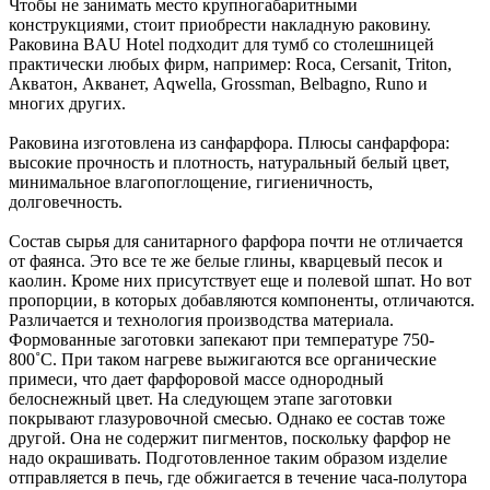
Чтобы не занимать место крупногабаритными
конструкциями, стоит приобрести накладную раковину.
Раковина BAU Hotel подходит для тумб со столешницей
практически любых фирм, например: Roca, Cersanit, Triton,
Акватон, Акванет, Aqwella, Grossman, Belbagno, Runo и
многих других.
Раковина изготовлена из санфарфора. Плюсы санфарфора:
высокие прочность и плотность, натуральный белый цвет,
минимальное влагопоглощение, гигиеничность,
долговечность.
Состав сырья для санитарного фарфора почти не отличается
от фаянса. Это все те же белые глины, кварцевый песок и
каолин. Кроме них присутствует еще и полевой шпат. Но вот
пропорции, в которых добавляются компоненты, отличаются.
Различается и технология производства материала.
Формованные заготовки запекают при температуре 750-
800˚С. При таком нагреве выжигаются все органические
примеси, что дает фарфоровой массе однородный
белоснежный цвет. На следующем этапе заготовки
покрывают глазуровочной смесью. Однако ее состав тоже
другой. Она не содержит пигментов, поскольку фарфор не
надо окрашивать. Подготовленное таким образом изделие
отправляется в печь, где обжигается в течение часа-полутора