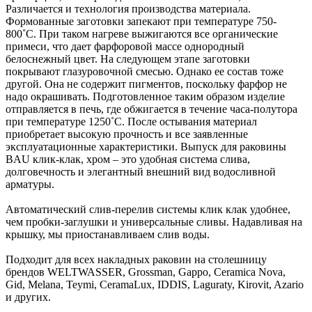
Различается и технология производства материала.
Формованные заготовки запекают при температуре 750-
800˚С. При таком нагреве выжигаются все органические
примеси, что дает фарфоровой массе однородный
белоснежный цвет. На следующем этапе заготовки
покрывают глазуровочной смесью. Однако ее состав тоже
другой. Она не содержит пигментов, поскольку фарфор не
надо окрашивать. Подготовленное таким образом изделие
отправляется в печь, где обжигается в течение часа-полутора
при температуре 1250˚С. После остывания материал
приобретает высокую прочность и все заявленные
эксплуатационные характеристики. Выпуск для раковины
BAU клик-клак, хром – это удобная система слива,
долговечность и элегантный внешний вид водосливной
арматуры.
Автоматический слив-перелив системы клик клак удобнее,
чем пробки-заглушки и универсальные сливы. Надавливая на
крышку, мы приостанавливаем слив воды.
Подходит для всех накладных раковин на столешницу
брендов WELTWASSER, Grossman, Gappo, Ceramica Nova,
Gid, Melana, Teymi, CeramaLux, IDDIS, Laguraty, Kirovit, Azario
и других.