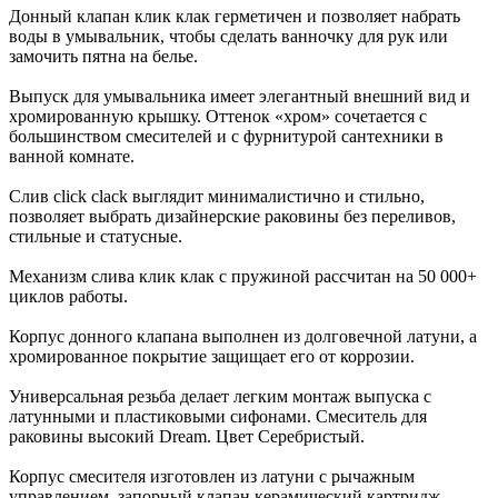
Донный клапан клик клак герметичен и позволяет набрать
воды в умывальник, чтобы сделать ванночку для рук или
замочить пятна на белье.
Выпуск для умывальника имеет элегантный внешний вид и
хромированную крышку. Оттенок «хром» сочетается с
большинством смесителей и с фурнитурой сантехники в
ванной комнате.
Слив click clack выглядит минималистично и стильно,
позволяет выбрать дизайнерские раковины без переливов,
стильные и статусные.
Механизм слива клик клак с пружиной рассчитан на 50 000+
циклов работы.
Корпус донного клапана выполнен из долговечной латуни, а
хромированное покрытие защищает его от коррозии.
Универсальная резьба делает легким монтаж выпуска с
латунными и пластиковыми сифонами. Смеситель для
раковины высокий Dream. Цвет Серебристый.
Корпус смесителя изготовлен из латуни с рычажным
управлением, запорный клапан керамический картридж.