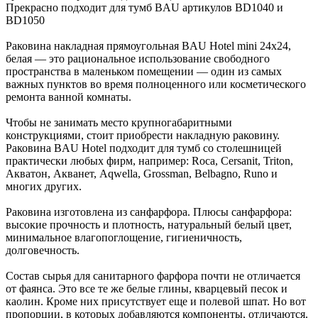
Прекрасно подходит для тумб BAU артикулов BD1040 и
BD1050
Раковина накладная прямоугольная BAU Hotel mini 24х24,
белая — это рациональное использование свободного
пространства в маленьком помещении — один из самых
важных пунктов во время полноценного или косметического
ремонта ванной комнаты.
Чтобы не занимать место крупногабаритными
конструкциями, стоит приобрести накладную раковину.
Раковина BAU Hotel подходит для тумб со столешницей
практически любых фирм, например: Roca, Cersanit, Triton,
Акватон, Акванет, Aqwella, Grossman, Belbagno, Runo и
многих других.
Раковина изготовлена из санфарфора. Плюсы санфарфора:
высокие прочность и плотность, натуральный белый цвет,
минимальное влагопоглощение, гигиеничность,
долговечность.
Состав сырья для санитарного фарфора почти не отличается
от фаянса. Это все те же белые глины, кварцевый песок и
каолин. Кроме них присутствует еще и полевой шпат. Но вот
пропорции, в которых добавляются компоненты, отличаются.