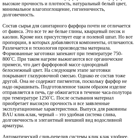
высокие прочность и плотность, натуральный белый цвет,
минимальное влагопоглощение, гигиеничность,
долговечность.
Состав сырья для санитарного фарфора почти не отличается
от фаянса. Это все те же белые глины, кварцевый песок и
каолин. Кроме них присутствует еще и полевой шпат. Но вот
пропорции, в которых добавляются компоненты, отличаются.
Различается и технология производства материала.
Формованные заготовки запекают при температуре 750-
800˚С. При таком нагреве выжигаются все органические
примеси, что дает фарфоровой массе однородный
белоснежный цвет. На следующем этапе заготовки
покрывают глазуровочной смесью. Однако ее состав тоже
другой. Она не содержит пигментов, поскольку фарфор не
надо окрашивать. Подготовленное таким образом изделие
отправляется в печь, где обжигается в течение часа-полутора
при температуре 1250˚С. После остывания материал
приобретает высокую прочность и все заявленные
эксплуатационные характеристики. Выпуск для раковины
BAU клик-клак, черный – это удобная система слива,
долговечность и элегантный внешний вид водосливной
арматуры.
Автоматический слив-перелив системы клик клак удобнее,