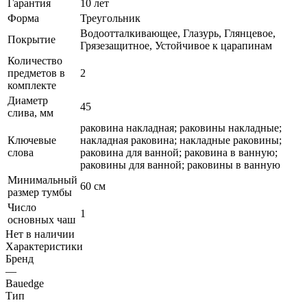
Гарантия
10 лет
Форма
Треугольник
Водоотталкивающее, Глазурь, Глянцевое,
Покрытие
Грязезащитное, Устойчивое к царапинам
Количество
предметов в
2
комплекте
Диаметр
45
слива, мм
раковина накладная; раковины накладные;
Ключевые
накладная раковина; накладные раковины;
слова
раковина для ванной; раковина в ванную;
раковины для ванной; раковины в ванную
Минимальный
60 см
размер тумбы
Число
1
основных чаш
Нет в наличии
Характеристики
Бренд
—
Bauedge
Тип