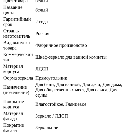
Цвет товара
белый
Название
белый
цвета
Гарантийный
2 года
срок
Страна-
Россия
изготовитель
Вид выпуска
Фабричное производство
товара
Коммерческий
Шкаф-зеркало для ванной комнаты
тип
Материал
ЛДСП
корпуса
Форма зеркала
Прямоугольник
Для бани, Для ванной, Для дачи, Для дома,
Назначение
Для общественных мест, Для офиса, Для
(помещение)
сауны
Покрытие
Влагостойкое, Глянцевое
корпуса
Материал
Зеркало / ЛДСП
фасада
Покрытие
Зеркальное
фасада