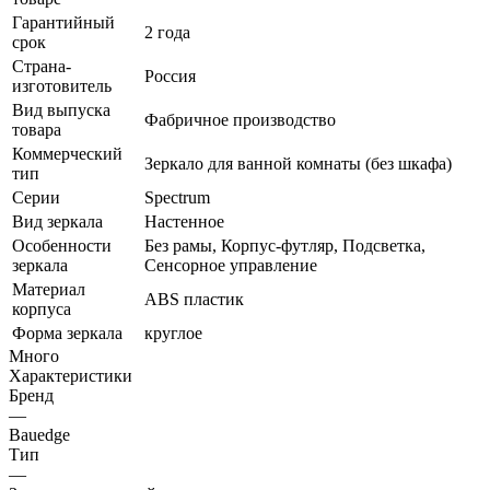
Гарантийный
2 года
срок
Страна-
Россия
изготовитель
Вид выпуска
Фабричное производство
товара
Коммерческий
Зеркало для ванной комнаты (без шкафа)
тип
Серии
Spectrum
Вид зеркала
Настенное
Особенности
Без рамы, Корпус-футляр, Подсветка,
зеркала
Сенсорное управление
Материал
ABS пластик
корпуса
Форма зеркала
круглое
Много
Характеристики
Бренд
—
Bauedge
Тип
—