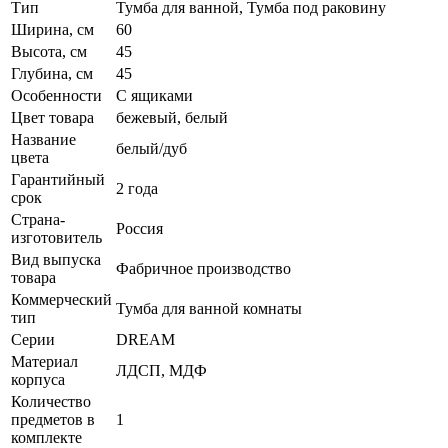
Тип
Тумба для ванной, Тумба под раковину
Ширина, см
60
Высота, см
45
Глубина, см
45
Особенности
С ящиками
Цвет товара
бежевый, белый
Название
белый/дуб
цвета
Гарантийный
2 года
срок
Страна-
Россия
изготовитель
Вид выпуска
Фабричное производство
товара
Коммерческий
Тумба для ванной комнаты
тип
Серии
DREAM
Материал
ЛДСП, МДФ
корпуса
Количество
предметов в
1
комплекте