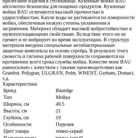
прилегание изделия к столешнице. Кухонные мойки BAU
абсолютно безопасны для пищевых продуктов. Кухонные
мойки BAU отличаются высокой прочностью и
ударостойкостью. Капли воды не растекаются по поверхности
мойки, обеспечивая низкую степень увлажнения и
загрязнения. Материал обладает высокой вибростойкостью и
шумопоглощающими свойствами. Вследствие этого он не
гремит и не вибрирует во время эксплуатации. В структуру
материала введены специальные антибактериальные
защитные комплексы на основе серебра. В результате этого
свежесть и гигиена рабочей поверхности сохраняются на
протяжении всего срока службы мойки. Качестве моек BAU
равносильно с качеством с такими производителями как
Granfest. Polygran, ULGRAN, Point, WISENT, Gerhans, Domaci,
т.д.
Характеристики
Бренд
Bauedge
Тип
Мойка
Ширина, см
49.5
Высота, см
21
Глубина, см
19
Особенности
Перелив
Цвет товара
темно-серый
Название цвета
темно-серый