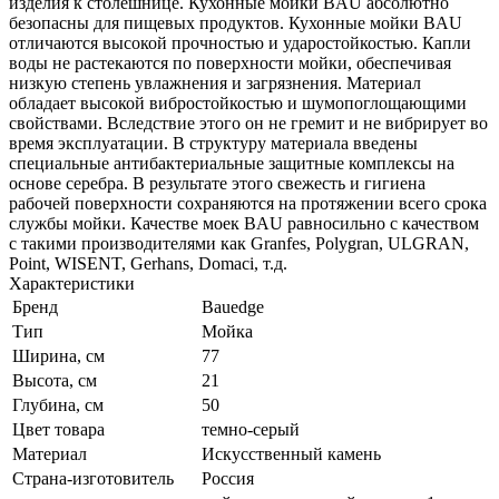
изделия к столешнице. Кухонные мойки BAU абсолютно
безопасны для пищевых продуктов. Кухонные мойки BAU
отличаются высокой прочностью и ударостойкостью. Капли
воды не растекаются по поверхности мойки, обеспечивая
низкую степень увлажнения и загрязнения. Материал
обладает высокой вибростойкостью и шумопоглощающими
свойствами. Вследствие этого он не гремит и не вибрирует во
время эксплуатации. В структуру материала введены
специальные антибактериальные защитные комплексы на
основе серебра. В результате этого свежесть и гигиена
рабочей поверхности сохраняются на протяжении всего срока
службы мойки. Качестве моек BAU равносильно с качеством
с такими производителями как Granfes, Polygran, ULGRAN,
Point, WISENT, Gerhans, Domaci, т.д.
Характеристики
Бренд
Bauedge
Тип
Мойка
Ширина, см
77
Высота, см
21
Глубина, см
50
Цвет товара
темно-серый
Материал
Искусственный камень
Страна-изготовитель
Россия