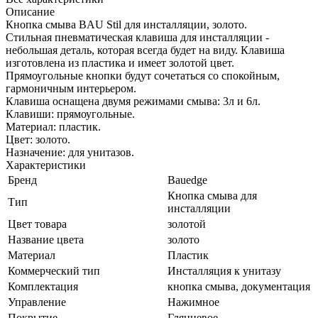
Описание
Кнопка смыва BAU Stil для инсталляции, золото.
Стильная пневматическая клавиша для инсталляции -
небольшая деталь, которая всегда будет на виду. Клавиша
изготовлена из пластика и имеет золотой цвет.
Прямоугольные кнопки будут сочетаться со спокойным,
гармоничным интерьером.
Клавиша оснащена двумя режимами смыва: 3л и 6л.
Клавиши: прямоугольные.
Материал: пластик.
Цвет: золото.
Назначение: для унитазов.
Характеристики
Бренд
Bauedge
Кнопка смыва для
Тип
инсталляции
Цвет товара
золотой
Название цвета
золото
Материал
Пластик
Коммерческий тип
Инсталляция к унитазу
Комплектация
кнопка смыва, документация
Управление
Нажимное
Покрытие
Глянцевое