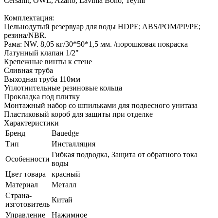
Cersanit, OWL, Azario, Lavinia Boho, Teymi
Комплектация:
Цельнодутый резервуар для воды HDPE; ABS/POM/PP/PE;
резина/NBR.
Рама: NW. 8,05 кг/30*50*1,5 мм. /порошковая покраска
Латунный клапан 1/2"
Крепежные винты к стене
Сливная труба
Выходная труба 110мм
Уплотнительные резиновые кольца
Прокладка под плитку
Монтажный набор со шпильками для подвесного унитаза
Пластиковый короб для защиты при отделке
Характеристики
Бренд
Bauedge
Тип
Инсталляция
Гибкая подводка, Защита от обратного тока
Особенности
воды
Цвет товара
красный
Материал
Металл
Страна-
Китай
изготовитель
Управление
Нажимное