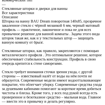
Коммерческий тип
—
Стеклянные шторки и дверки для ванны
Все характеристики
Описание
Шторка на ванну BAU Dream поворотная 140x85, прозрачное
закаленное стекло с чёрной мозаикой 6 мм, черный матовый
профиль — практичное, лаконичное и пока не для всех
привычное решение для ванной комнаты . Задача этого вида
шторок такая же, как и у текстильных штор — защищать
ванную комнату от брызг.
Стеклянные шторки, как правило, закрепляются с помощью
металлического профиля . Это оптимальное решение, которое
обеспечивает стабильность конструкции. Профиль в свою
очередь крепится к стене саморезами.
Стекло требует внимания сточки зрения ухода, с другой
стороны — известковый налёт от воды на нём почти не
образуется. Современные модели имеют водоотталкивающее
покрытие, что облегчает уборку. Современные средства ухода
за душевыми кабинами помогают за короткое время добиться
чистоты и блеска. Кроме того, у всех под рукой всегда есть
проверенное и безотказное средство – мыльная вода. Главное
— ввести это в привычку и делать регулярно.