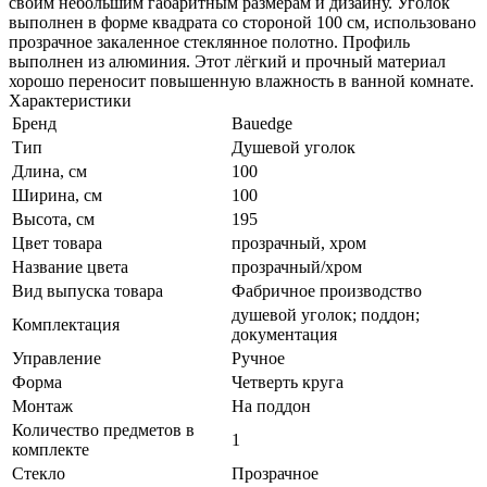
своим небольшим габаритным размерам и дизайну. Уголок
выполнен в форме квадрата со стороной 100 см, использовано
прозрачное закаленное стеклянное полотно. Профиль
выполнен из алюминия. Этот лёгкий и прочный материал
хорошо переносит повышенную влажность в ванной комнате.
Характеристики
Бренд
Bauedge
Тип
Душевой уголок
Длина, см
100
Ширина, см
100
Высота, см
195
Цвет товара
прозрачный, хром
Название цвета
прозрачный/хром
Вид выпуска товара
Фабричное производство
душевой уголок; поддон;
Комплектация
документация
Управление
Ручное
Форма
Четверть круга
Монтаж
На поддон
Количество предметов в
1
комплекте
Стекло
Прозрачное