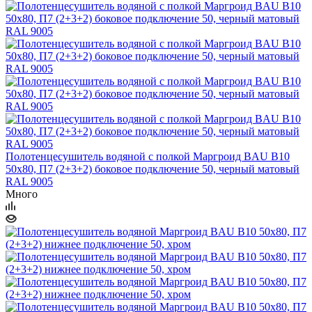
Полотенцесушитель водяной с полкой Маргроид BAU В10
50х80, П7 (2+3+2) боковое подключение 50, черный матовый
RAL 9005
Много