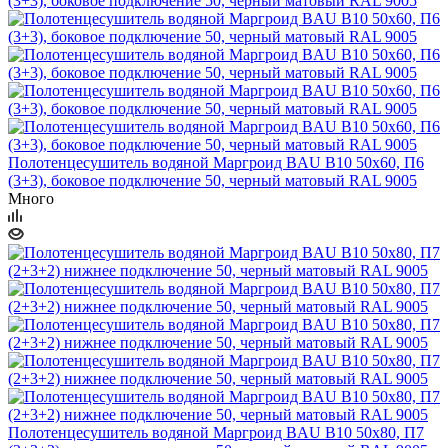
Полотенцесушитель водяной Маргроид BAU В10 50х60, П6
(3+3), боковое подключение 50, черный матовый RAL 9005
Много
Полотенцесушитель водяной Маргроид BAU В10 50х80, П7