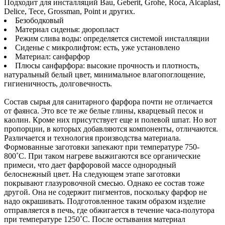
Подходит для инсталляций Bau, Geberit, Grohe, Roca, Alcaplast,
Delice, Tece, Grossman, Point и других.
Безободковый
Материал сиденья: дюропласт
Режим слива воды: определяется системой инсталляции
Сиденье с микролифтом: есть, уже установлено
Материал: санфарфор
Плюсы санфарфора: высокие прочность и плотность,
натуральный белый цвет, минимальное влагопоглощение,
гигиеничность, долговечность.
Состав сырья для санитарного фарфора почти не отличается
от фаянса. Это все те же белые глины, кварцевый песок и
каолин. Кроме них присутствует еще и полевой шпат. Но вот
пропорции, в которых добавляются компоненты, отличаются.
Различается и технология производства материала.
Формованные заготовки запекают при температуре 750-
800˚С. При таком нагреве выжигаются все органические
примеси, что дает фарфоровой массе однородный
белоснежный цвет. На следующем этапе заготовки
покрывают глазуровочной смесью. Однако ее состав тоже
другой. Она не содержит пигментов, поскольку фарфор не
надо окрашивать. Подготовленное таким образом изделие
отправляется в печь, где обжигается в течение часа-полутора
при температуре 1250˚С. После остывания материал