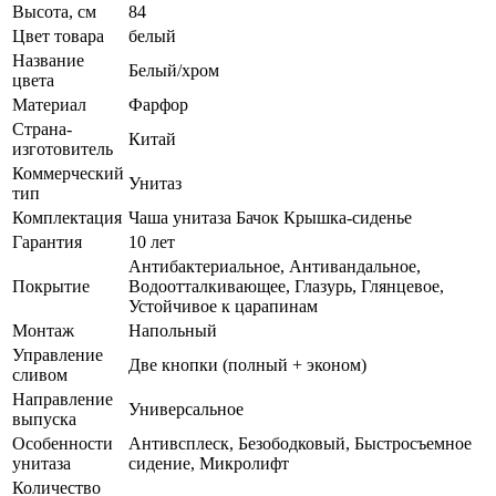
Высота, см
84
Цвет товара
белый
Название
Белый/хром
цвета
Материал
Фарфор
Страна-
Китай
изготовитель
Коммерческий
Унитаз
тип
Комплектация
Чаша унитаза Бачок Крышка-сиденье
Гарантия
10 лет
Антибактериальное, Антивандальное,
Покрытие
Водоотталкивающее, Глазурь, Глянцевое,
Устойчивое к царапинам
Монтаж
Напольный
Управление
Две кнопки (полный + эконом)
сливом
Направление
Универсальное
выпуска
Особенности
Антивсплеск, Безободковый, Быстросъемное
унитаза
сидение, Микролифт
Количество