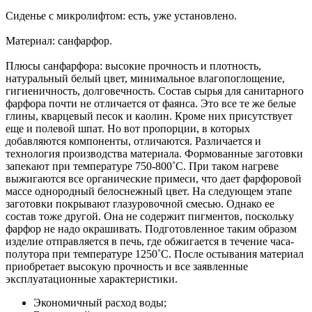
Сиденье с микролифтом: есть, уже установлено.
Материал: санфарфор.
Плюсы санфарфора: высокие прочность и плотность,
натуральный белый цвет, минимальное влагопоглощение,
гигиеничность, долговечность. Состав сырья для санитарного
фарфора почти не отличается от фаянса. Это все те же белые
глины, кварцевый песок и каолин. Кроме них присутствует
еще и полевой шпат. Но вот пропорции, в которых
добавляются компоненты, отличаются. Различается и
технология производства материала. Формованные заготовки
запекают при температуре 750-800˚С. При таком нагреве
выжигаются все органические примеси, что дает фарфоровой
массе однородный белоснежный цвет. На следующем этапе
заготовки покрывают глазуровочной смесью. Однако ее
состав тоже другой. Она не содержит пигментов, поскольку
фарфор не надо окрашивать. Подготовленное таким образом
изделие отправляется в печь, где обжигается в течение часа-
полутора при температуре 1250˚С. После остывания материал
приобретает высокую прочность и все заявленные
эксплуатационные характеристики.
Экономичный расход воды;