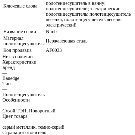
полотенцесушитель в ванну;
Ключевые слова
полотенцесушители; электрические
полотенцесушитель; полотенцесушитель
лесенка; полотенцесушитель лесенка
электрический
Название серии
Nimb
Материал
Нержавеющая сталь
полотенцесушителя
Код продавца
AF0033
Нет в наличии
Характеристики
Бренд
—
Bauedge
Тип
—
Полотенцесушитель
Особенности
—
Сухой ТЭН, Поворотный
Цвет товара
—
серый металлик, темно-серый
Страна-изготовитель