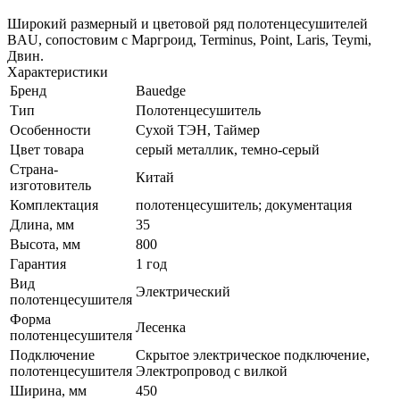
Широкий размерный и цветовой ряд полотенцесушителей
BAU, сопостовим с Маргроид, Terminus, Point, Laris, Teymi,
Двин.
Характеристики
Бренд
Bauedge
Тип
Полотенцесушитель
Особенности
Сухой ТЭН, Таймер
Цвет товара
серый металлик, темно-серый
Страна-
Китай
изготовитель
Комплектация
полотенцесушитель; документация
Длина, мм
35
Высота, мм
800
Гарантия
1 год
Вид
Электрический
полотенцесушителя
Форма
Лесенка
полотенцесушителя
Подключение
Скрытое электрическое подключение,
полотенцесушителя
Электропровод с вилкой
Ширина, мм
450