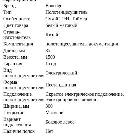
Бренд
Bauedge
Тип
Полотенцесушитель
Особенности
Сухой ТЭН, Таймер
Цвет товара
белый матовый
Страна-
Китай
изготовитель
Комплектация
полотенцесушитель; документация
Длина, мм
35
Высота, мм
1500
Гарантия
1 год
Вид
Электрический
полотенцесушителя
Форма
Нестандартная
полотенцесушителя
Подключение
Скрытое электрическое подключение,
полотенцесушителя
Электропровод с вилкой
Ширина, мм
300
Покрытие
Матовое
Вариант
Боковое левое
подключения
Наличие полок
Нет