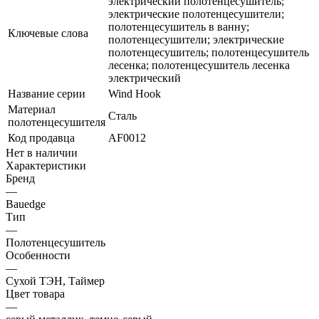
электрический полотенцесушитель;
электрические полотенцесушители;
полотенцесушитель в ванну;
Ключевые слова
полотенцесушители; электрические
полотенцесушитель; полотенцесушитель
лесенка; полотенцесушитель лесенка
электрический
Название серии
Wind Hook
Материал
Сталь
полотенцесушителя
Код продавца
AF0012
Нет в наличии
Характеристики
Бренд
—
Bauedge
Тип
—
Полотенцесушитель
Особенности
—
Сухой ТЭН, Таймер
Цвет товара
—