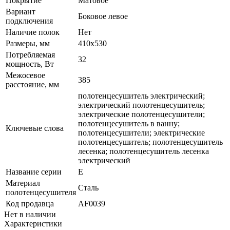
Покрытие
Матовое
Вариант
Боковое левое
подключения
Наличие полок
Нет
Размеры, мм
410x530
Потребляемая
32
мощность, Вт
Межосевое
385
расстояние, мм
полотенцесушитель электрический;
электрический полотенцесушитель;
электрические полотенцесушители;
полотенцесушитель в ванну;
Ключевые слова
полотенцесушители; электрические
полотенцесушитель; полотенцесушитель
лесенка; полотенцесушитель лесенка
электрический
Название серии
E
Материал
Сталь
полотенцесушителя
Код продавца
AF0039
Нет в наличии
Характеристики