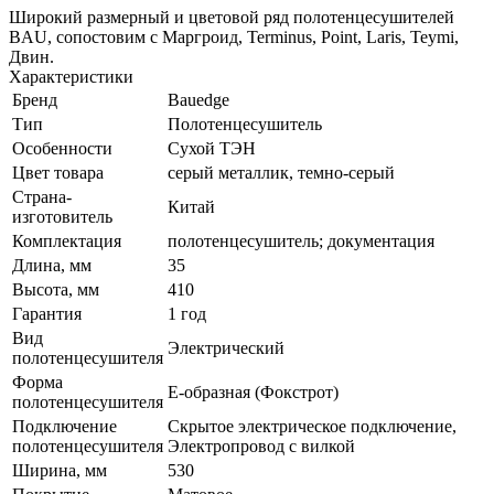
Широкий размерный и цветовой ряд полотенцесушителей
BAU, сопостовим с Маргроид, Terminus, Point, Laris, Teymi,
Двин.
Характеристики
Бренд
Bauedge
Тип
Полотенцесушитель
Особенности
Сухой ТЭН
Цвет товара
серый металлик, темно-серый
Страна-
Китай
изготовитель
Комплектация
полотенцесушитель; документация
Длина, мм
35
Высота, мм
410
Гарантия
1 год
Вид
Электрический
полотенцесушителя
Форма
E-образная (Фокстрот)
полотенцесушителя
Подключение
Скрытое электрическое подключение,
полотенцесушителя
Электропровод с вилкой
Ширина, мм
530