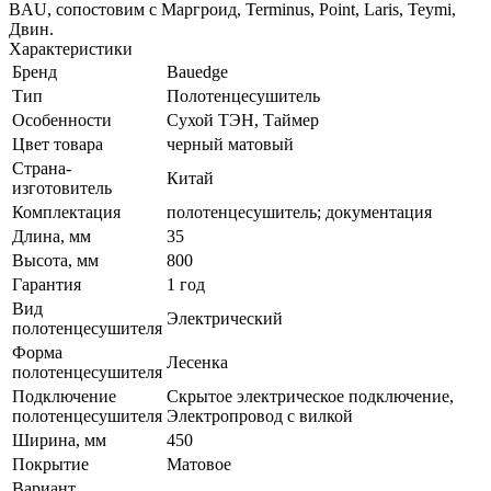
BAU, сопостовим с Маргроид, Terminus, Point, Laris, Teymi,
Двин.
Характеристики
Бренд
Bauedge
Тип
Полотенцесушитель
Особенности
Сухой ТЭН, Таймер
Цвет товара
черный матовый
Страна-
Китай
изготовитель
Комплектация
полотенцесушитель; документация
Длина, мм
35
Высота, мм
800
Гарантия
1 год
Вид
Электрический
полотенцесушителя
Форма
Лесенка
полотенцесушителя
Подключение
Скрытое электрическое подключение,
полотенцесушителя
Электропровод с вилкой
Ширина, мм
450
Покрытие
Матовое
Вариант