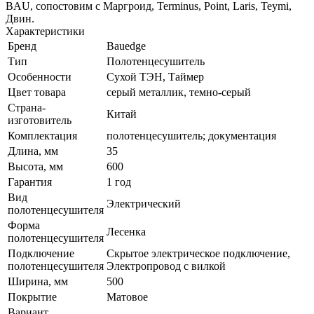
BAU, сопостовим с Маргроид, Terminus, Point, Laris, Teymi,
Двин.
Характеристики
Бренд
Bauedge
Тип
Полотенцесушитель
Особенности
Сухой ТЭН, Таймер
Цвет товара
серый металлик, темно-серый
Страна-
Китай
изготовитель
Комплектация
полотенцесушитель; документация
Длина, мм
35
Высота, мм
600
Гарантия
1 год
Вид
Электрический
полотенцесушителя
Форма
Лесенка
полотенцесушителя
Подключение
Скрытое электрическое подключение,
полотенцесушителя
Электропровод с вилкой
Ширина, мм
500
Покрытие
Матовое
Вариант