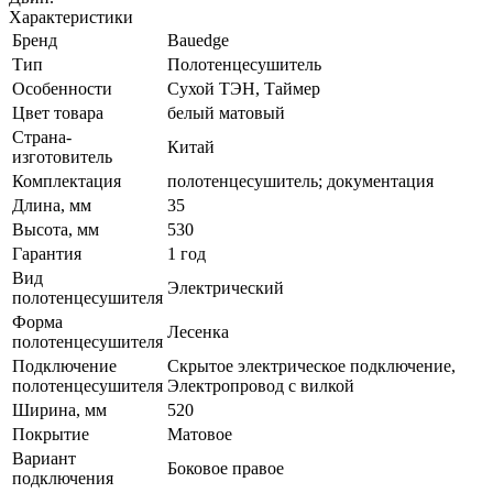
Характеристики
Бренд
Bauedge
Тип
Полотенцесушитель
Особенности
Сухой ТЭН, Таймер
Цвет товара
белый матовый
Страна-
Китай
изготовитель
Комплектация
полотенцесушитель; документация
Длина, мм
35
Высота, мм
530
Гарантия
1 год
Вид
Электрический
полотенцесушителя
Форма
Лесенка
полотенцесушителя
Подключение
Скрытое электрическое подключение,
полотенцесушителя
Электропровод с вилкой
Ширина, мм
520
Покрытие
Матовое
Вариант
Боковое правое
подключения