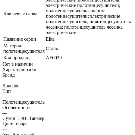
электрические полотенцесушители;
полотенцесушитель в ванну;
Ключевые слова
полотенцесушители; электрические
полотенцесушитель; полотенцесушитель
лесенка; полотенцесушитель лесенка
электрический
Название серии
Elite
Материал
Сталь
полотенцесушителя
Код продавца
AF0029
Нет в наличии
Характеристики
Бренд
—
Bauedge
Тип
—
Полотенцесушитель
Особенности
—
Сухой ТЭН, Таймер
Цвет товара
—
белый матовый