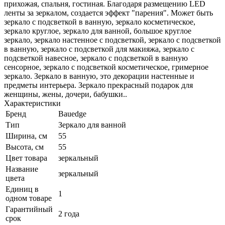
прихожая, спальня, гостиная. Благодаря размещению LED
ленты за зеркалом, создается эффект "парения". Может быть
зеркало с подсветкой в ванную, зеркало косметическое,
зеркало круглое, зеркало для ванной, большое круглое
зеркало, зеркало настенное с подсветкой, зеркало с подсветкой
в ванную, зеркало с подсветкой для макияжа, зеркало с
подсветкой навесное, зеркало с подсветкой в ванную
сенсорное, зеркало с подсветкой косметическое, гримерное
зеркало. Зеркало в ванную, это декорации настенные и
предметы интерьера. Зеркало прекрасный подарок для
женщины, жены, дочери, бабушки..
Характеристики
Бренд
Bauedge
Тип
Зеркало для ванной
Ширина, см
55
Высота, см
55
Цвет товара
зеркальный
Название
зеркальный
цвета
Единиц в
1
одном товаре
Гарантийный
2 года
срок