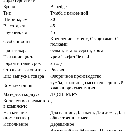
Характеристики
Бренд
Bauedge
Тип
Тумба с раковиной
Ширина, см
80
Высота, см
45
Глубина, см
45
Крепление к стене, С ящиками, С
Особенности
полками
Цвет товара
белый, темно-серый, хром
Название цвета
хром/графит/белый
Гарантийный срок
2 года
Страна-изготовитель
Россия
Вид выпуска товара
Фабричное производство
тумба, раковина, смеситель, донный
Комплектация
клапан, документация
Материал корпуса
ЛДСП, МДФ
Количество предметов
4
в комплекте
Назначение
Для ванной, Для дачи, Для дома, Для
(помещение)
общественных мест
Исполнение
Деревянное
Влагостойкое, Матовое, Пленочное,