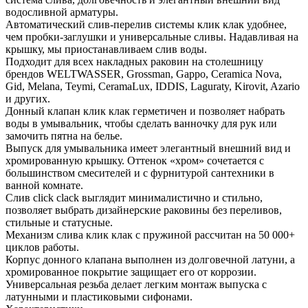
водосливной арматуры.
Автоматический слив-перелив системы клик клак удобнее,
чем пробки-заглушки и универсальные сливы. Надавливая на
крышку, мы приостанавливаем слив воды.
Подходит для всех накладных раковин на столешницу
брендов WELTWASSER, Grossman, Gappo, Ceramica Nova,
Gid, Melana, Teymi, CeramaLux, IDDIS, Laguraty, Kirovit, Azario
и других.
Донный клапан клик клак герметичен и позволяет набрать
воды в умывальник, чтобы сделать ванночку для рук или
замочить пятна на белье.
Выпуск для умывальника имеет элегантный внешний вид и
хромированную крышку. Оттенок «хром» сочетается с
большинством смесителей и с фурнитурой сантехники в
ванной комнате.
Слив click clack выглядит минималистично и стильно,
позволяет выбрать дизайнерские раковины без переливов,
стильные и статусные.
Механизм слива клик клак с пружиной рассчитан на 50 000+
циклов работы.
Корпус донного клапана выполнен из долговечной латуни, а
хромированное покрытие защищает его от коррозии.
Универсальная резьба делает легким монтаж выпуска с
латунными и пластиковыми сифонами.