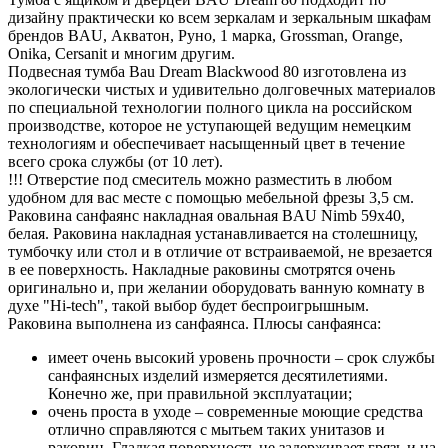
дизайну практически ко всем зеркалам и зеркальным шкафам
брендов BAU, Акватон, Руно, 1 марка, Grossman, Orange,
Onika, Cersanit и многим другим.
Подвесная тумба Bau Dream Blackwood 80 изготовлена из
экологически чистых и удивительно долговечных материалов
по специальной технологии полного цикла на российском
производстве, которое не уступающей ведущим немецким
технологиям и обеспечивает насыщенный цвет в течение
всего срока службы (от 10 лет).
!!! Отверстие под смеситель можно разместить в любом
удобном для вас месте с помощью мебельной фрезы 3,5 см.
Раковина санфаянс накладная овальная BAU Nimb 59х40,
белая. Раковина накладная устанавливается на столешницу,
тумбочку или стол и в отличие от встраиваемой, не врезается
в ее поверхность. Накладные раковины смотрятся очень
оригинально и, при желании оборудовать ванную комнату в
духе "Hi-tech", такой выбор будет беспроигрышным.
Раковина выполнена из санфаянса. Плюсы санфаянса:
имеет очень высокий уровень прочности – срок службы
санфаянсных изделий измеряется десятилетиями.
Конечно же, при правильной эксплуатации;
очень проста в уходе – современные моющие средства
отлично справляются с мытьем таких унитазов и
раковин. Гладкая поверхность не задерживает грязь и на