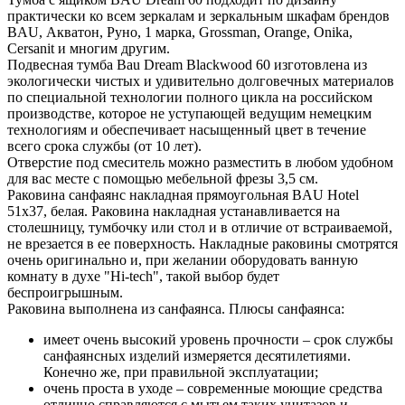
практически ко всем зеркалам и зеркальным шкафам брендов
BAU, Акватон, Руно, 1 марка, Grossman, Orange, Onika,
Cersanit и многим другим.
Подвесная тумба Bau Dream Blackwood 60 изготовлена из
экологически чистых и удивительно долговечных материалов
по специальной технологии полного цикла на российском
производстве, которое не уступающей ведущим немецким
технологиям и обеспечивает насыщенный цвет в течение
всего срока службы (от 10 лет).
Отверстие под смеситель можно разместить в любом удобном
для вас месте с помощью мебельной фрезы 3,5 см.
Раковина санфаянс накладная прямоугольная BAU Hotel
51х37, белая. Раковина накладная устанавливается на
столешницу, тумбочку или стол и в отличие от встраиваемой,
не врезается в ее поверхность. Накладные раковины смотрятся
очень оригинально и, при желании оборудовать ванную
комнату в духе "Hi-tech", такой выбор будет
беспроигрышным.
Раковина выполнена из санфаянса. Плюсы санфаянса:
имеет очень высокий уровень прочности – срок службы
санфаянсных изделий измеряется десятилетиями.
Конечно же, при правильной эксплуатации;
очень проста в уходе – современные моющие средства
отлично справляются с мытьем таких унитазов и