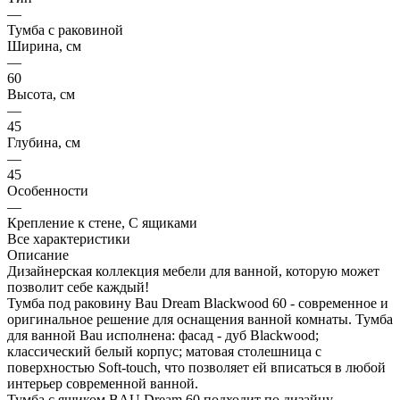
—
Тумба с раковиной
Ширина, см
—
60
Высота, см
—
45
Глубина, см
—
45
Особенности
—
Крепление к стене, С ящиками
Все характеристики
Описание
Дизайнерская коллекция мебели для ванной, которую может
позволит себе каждый!
Тумба под раковину Bau Dream Blackwood 60 - современное и
оригинальное решение для оснащения ванной комнаты. Тумба
для ванной Bau исполнена: фасад - дуб Blackwood;
классический белый корпус; матовая столешница с
поверхностью Soft-touch, что позволяет ей вписаться в любой
интерьер современной ванной.
Тумба с ящиком BAU Dream 60 подходит по дизайну