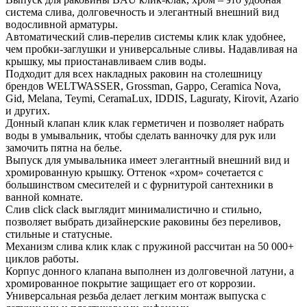
система слива, долговечность и элегантный внешний вид
водосливной арматуры.
Автоматический слив-перелив системы клик клак удобнее,
чем пробки-заглушки и универсальные сливы. Надавливая на
крышку, мы приостанавливаем слив воды.
Подходит для всех накладных раковин на столешницу
брендов WELTWASSER, Grossman, Gappo, Ceramica Nova,
Gid, Melana, Teymi, CeramaLux, IDDIS, Laguraty, Kirovit, Azario
и других.
Донный клапан клик клак герметичен и позволяет набрать
воды в умывальник, чтобы сделать ванночку для рук или
замочить пятна на белье.
Выпуск для умывальника имеет элегантный внешний вид и
хромированную крышку. Оттенок «хром» сочетается с
большинством смесителей и с фурнитурой сантехники в
ванной комнате.
Слив click clack выглядит минималистично и стильно,
позволяет выбрать дизайнерские раковины без переливов,
стильные и статусные.
Механизм слива клик клак с пружиной рассчитан на 50 000+
циклов работы.
Корпус донного клапана выполнен из долговечной латуни, а
хромированное покрытие защищает его от коррозии.
Универсальная резьба делает легким монтаж выпуска с