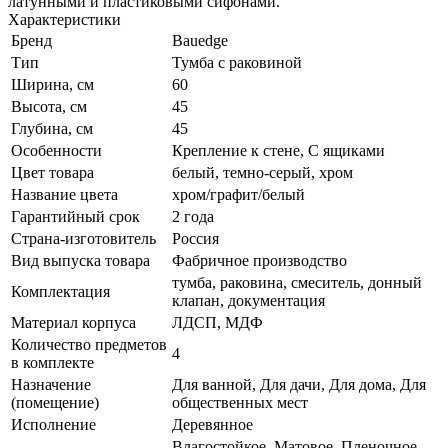
латунными и пластиковыми сифонами.
Характеристики
Бренд
Bauedge
Тип
Тумба с раковиной
Ширина, см
60
Высота, см
45
Глубина, см
45
Особенности
Крепление к стене, С ящиками
Цвет товара
белый, темно-серый, хром
Название цвета
хром/графит/белый
Гарантийный срок
2 года
Страна-изготовитель
Россия
Вид выпуска товара
Фабричное производство
тумба, раковина, смеситель, донный
Комплектация
клапан, документация
Материал корпуса
ЛДСП, МДФ
Количество предметов
4
в комплекте
Назначение
Для ванной, Для дачи, Для дома, Для
(помещение)
общественных мест
Исполнение
Деревянное
Влагостойкое, Матовое, Пленочное,