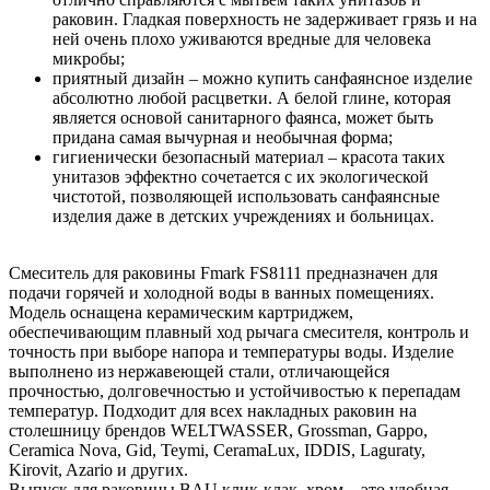
раковин. Гладкая поверхность не задерживает грязь и на
ней очень плохо уживаются вредные для человека
микробы;
приятный дизайн – можно купить санфаянсное изделие
абсолютно любой расцветки. А белой глине, которая
является основой санитарного фаянса, может быть
придана самая вычурная и необычная форма;
гигиенически безопасный материал – красота таких
унитазов эффектно сочетается с их экологической
чистотой, позволяющей использовать санфаянсные
изделия даже в детских учреждениях и больницах.
Смеситель для раковины Fmark FS8111 предназначен для
подачи горячей и холодной воды в ванных помещениях.
Модель оснащена керамическим картриджем,
обеспечивающим плавный ход рычага смесителя, контроль и
точность при выборе напора и температуры воды. Изделие
выполнено из нержавеющей стали, отличающейся
прочностью, долговечностью и устойчивостью к перепадам
температур. Подходит для всех накладных раковин на
столешницу брендов WELTWASSER, Grossman, Gappo,
Ceramica Nova, Gid, Teymi, CeramaLux, IDDIS, Laguraty,
Kirovit, Azario и других.
Выпуск для раковины BAU клик-клак, хром – это удобная