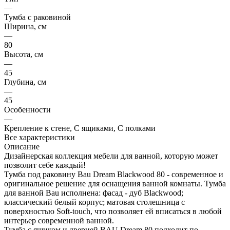
—
Тумба с раковиной
Ширина, см
—
80
Высота, см
—
45
Глубина, см
—
45
Особенности
—
Крепление к стене, С ящиками, С полками
Все характеристики
Описание
Дизайнерская коллекция мебели для ванной, которую может
позволит себе каждый!
Тумба под раковину Bau Dream Blackwood 80 - современное и
оригинальное решение для оснащения ванной комнаты. Тумба
для ванной Bau исполнена: фасад - дуб Blackwood;
классический белый корпус; матовая столешница с
поверхностью Soft-touch, что позволяет ей вписаться в любой
интерьер современной ванной.
Тумба с ящиком и дверцей BAU Dream 80 подходит по