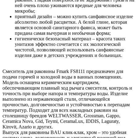
ней очень плохо уживаются вредные для человека
микробы;
приятный дизайн – можно купить санфаянсное изделие
абсолютно любой расцветки. А белой глине, которая
является основой санитарного фаянса, может быть
придана самая вычурная и необычная форма;
гигиенически безопасный материал – красота таких
унитазов эффектно сочетается с их экологической
чистотой, позволяющей использовать санфаянсные
изделия даже в детских учреждениях и больницах.
Смеситель для раковины Fmark FS8111 предназначен для
подачи горячей и холодной воды в ванных помещениях.
Модель оснащена керамическим картриджем,
обеспечивающим плавный ход рычага смесителя, контроль и
точность при выборе напора и температуры воды. Изделие
выполнено из нержавеющей стали, отличающейся
прочностью, долговечностью и устойчивостью к перепадам
температур. Подходит для всех накладных раковин на
столешницу брендов WELTWASSER, Grossman, Gappo,
Ceramica Nova, Gid, Teymi, CeramaLux, IDDIS, Laguraty,
Kirovit, Azario и других.
Выпуск для раковины BAU клик-клак, хром – это удобная
система слива, долговечность и элегантный внешний вид