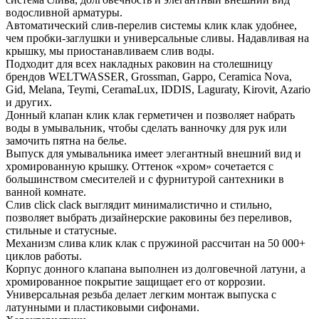
водосливной арматуры.
Автоматический слив-перелив системы клик клак удобнее,
чем пробки-заглушки и универсальные сливы. Надавливая на
крышку, мы приостанавливаем слив воды.
Подходит для всех накладных раковин на столешницу
брендов WELTWASSER, Grossman, Gappo, Ceramica Nova,
Gid, Melana, Teymi, CeramaLux, IDDIS, Laguraty, Kirovit, Azario
и других.
Донный клапан клик клак герметичен и позволяет набрать
воды в умывальник, чтобы сделать ванночку для рук или
замочить пятна на белье.
Выпуск для умывальника имеет элегантный внешний вид и
хромированную крышку. Оттенок «хром» сочетается с
большинством смесителей и с фурнитурой сантехники в
ванной комнате.
Слив click clack выглядит минималистично и стильно,
позволяет выбрать дизайнерские раковины без переливов,
стильные и статусные.
Механизм слива клик клак с пружиной рассчитан на 50 000+
циклов работы.
Корпус донного клапана выполнен из долговечной латуни, а
хромированное покрытие защищает его от коррозии.
Универсальная резьба делает легким монтаж выпуска с
латунными и пластиковыми сифонами.