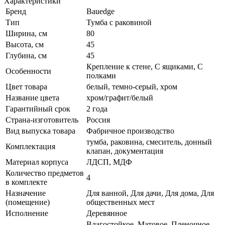
Характеристики
Бренд
Bauedge
Тип
Тумба с раковиной
Ширина, см
80
Высота, см
45
Глубина, см
45
Крепление к стене, С ящиками, С
Особенности
полками
Цвет товара
белый, темно-серый, хром
Название цвета
хром/графит/белый
Гарантийный срок
2 года
Страна-изготовитель
Россия
Вид выпуска товара
Фабричное производство
тумба, раковина, смеситель, донный
Комплектация
клапан, документация
Материал корпуса
ЛДСП, МДФ
Количество предметов
4
в комплекте
Назначение
Для ванной, Для дачи, Для дома, Для
(помещение)
общественных мест
Исполнение
Деревянное
Влагостойкое, Матовое, Пленочное,