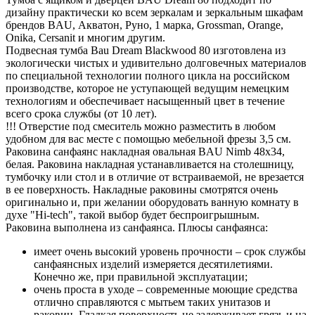
дизайну практически ко всем зеркалам и зеркальным шкафам
брендов BAU, Акватон, Руно, 1 марка, Grossman, Orange,
Onika, Cersanit и многим другим.
Подвесная тумба Bau Dream Blackwood 80 изготовлена из
экологически чистых и удивительно долговечных материалов
по специальной технологии полного цикла на российском
производстве, которое не уступающей ведущим немецким
технологиям и обеспечивает насыщенный цвет в течение
всего срока службы (от 10 лет).
!!! Отверстие под смеситель можно разместить в любом
удобном для вас месте с помощью мебельной фрезы 3,5 см.
Раковина санфаянс накладная овальная BAU Nimb 48х34,
белая. Раковина накладная устанавливается на столешницу,
тумбочку или стол и в отличие от встраиваемой, не врезается
в ее поверхность. Накладные раковины смотрятся очень
оригинально и, при желании оборудовать ванную комнату в
духе "Hi-tech", такой выбор будет беспроигрышным.
Раковина выполнена из санфаянса. Плюсы санфаянса:
имеет очень высокий уровень прочности – срок службы
санфаянсных изделий измеряется десятилетиями.
Конечно же, при правильной эксплуатации;
очень проста в уходе – современные моющие средства
отлично справляются с мытьем таких унитазов и
раковин. Гладкая поверхность не задерживает грязь и на