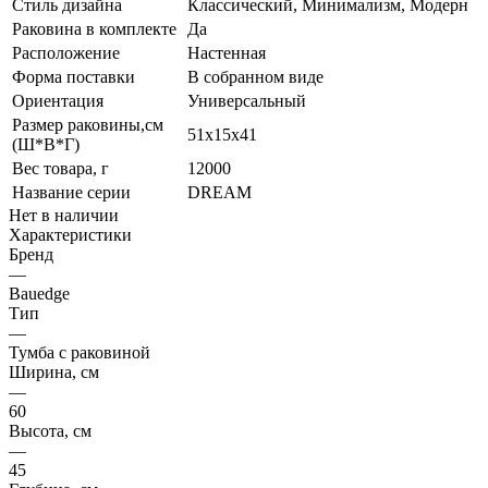
Стиль дизайна
Классический, Минимализм, Модерн
Раковина в комплекте
Да
Расположение
Настенная
Форма поставки
В собранном виде
Ориентация
Универсальный
Размер раковины,см
51х15х41
(Ш*В*Г)
Вес товара, г
12000
Название серии
DREAM
Нет в наличии
Характеристики
Бренд
—
Bauedge
Тип
—
Тумба с раковиной
Ширина, см
—
60
Высота, см
—
45