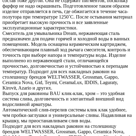
состав тоже другой. Она не содержит пигментов, поскольку
фарфор не надо окрашивать. Подготовленное таким образом
изделие отправляется в печь, где обжигается в течение часа-
полутора при температуре 1250˚С. После остывания материал
приобретает высокую прочность и все заявленные
эксплуатационные характеристики.
Смеситель для умывальника Dream, нержавеющая сталь
предназначен для подачи горячей и холодной воды в ванных
помещениях. Модель оснащена керамическим картриджем,
обеспечивающим плавный ход рычага смесителя, контроль и
точность при выборе напора и температуры воды. Изделие
выполнено из нержавеющей стали, отличающейся
прочностью, долговечностью и устойчивостью к перепадам
температур. Подходит для всех накладных раковин на
столешницу брендов WELTWASSER, Grossman, Gappo,
Ceramica Nova, Gid, Teymi, CeramaLux, IDDIS, Laguraty,
Kirovit, Azario и других.
Выпуск для раковины BAU клик-клак, хром – это удобная
система слива, долговечность и элегантный внешний вид
водосливной арматуры.
Автоматический слив-перелив системы клик клак удобнее,
чем пробки-заглушки и универсальные сливы. Надавливая на
крышку, мы приостанавливаем слив воды.
Подходит для всех накладных раковин на столешницу
брендов WELTWASSER, Grossman, Gappo, Ceramica Nova,