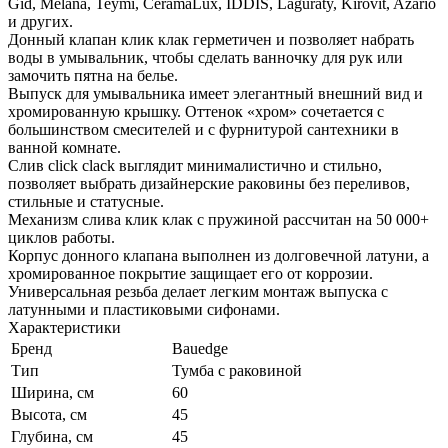
Gid, Melana, Teymi, CeramaLux, IDDIS, Laguraty, Kirovit, Azario
и других.
Донный клапан клик клак герметичен и позволяет набрать
воды в умывальник, чтобы сделать ванночку для рук или
замочить пятна на белье.
Выпуск для умывальника имеет элегантный внешний вид и
хромированную крышку. Оттенок «хром» сочетается с
большинством смесителей и с фурнитурой сантехники в
ванной комнате.
Слив click clack выглядит минималистично и стильно,
позволяет выбрать дизайнерские раковины без переливов,
стильные и статусные.
Механизм слива клик клак с пружиной рассчитан на 50 000+
циклов работы.
Корпус донного клапана выполнен из долговечной латуни, а
хромированное покрытие защищает его от коррозии.
Универсальная резьба делает легким монтаж выпуска с
латунными и пластиковыми сифонами.
Характеристики
Бренд
Bauedge
Тип
Тумба с раковиной
Ширина, см
60
Высота, см
45
Глубина, см
45