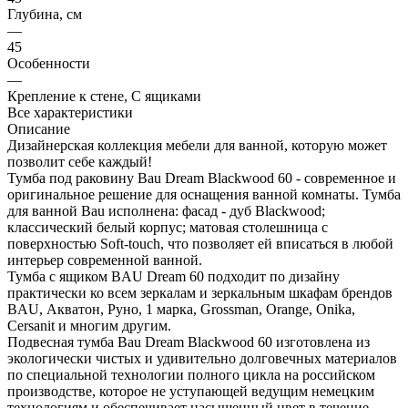
Глубина, см
—
45
Особенности
—
Крепление к стене, С ящиками
Все характеристики
Описание
Дизайнерская коллекция мебели для ванной, которую может
позволит себе каждый!
Тумба под раковину Bau Dream Blackwood 60 - современное и
оригинальное решение для оснащения ванной комнаты. Тумба
для ванной Bau исполнена: фасад - дуб Blackwood;
классический белый корпус; матовая столешница с
поверхностью Soft-touch, что позволяет ей вписаться в любой
интерьер современной ванной.
Тумба с ящиком BAU Dream 60 подходит по дизайну
практически ко всем зеркалам и зеркальным шкафам брендов
BAU, Акватон, Руно, 1 марка, Grossman, Orange, Onika,
Cersanit и многим другим.
Подвесная тумба Bau Dream Blackwood 60 изготовлена из
экологически чистых и удивительно долговечных материалов
по специальной технологии полного цикла на российском
производстве, которое не уступающей ведущим немецким
технологиям и обеспечивает насыщенный цвет в течение