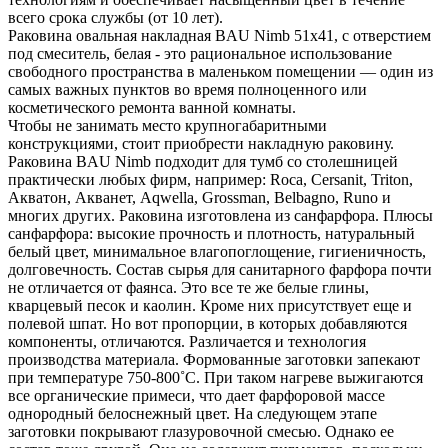
всего срока службы (от 10 лет).
Раковина овальная накладная BAU Nimb 51х41, с отверстием
под смеситель, белая - это рациональное использование
свободного пространства в маленьком помещении — один из
самых важных пунктов во время полноценного или
косметического ремонта ванной комнаты.
Чтобы не занимать место крупногабаритными
конструкциями, стоит приобрести накладную раковину.
Раковина BAU Nimb подходит для тумб со столешницей
практически любых фирм, например: Roca, Cersanit, Triton,
Акватон, Акванет, Aqwella, Grossman, Belbagno, Runo и
многих других. Раковина изготовлена из санфарфора. Плюсы
санфарфора: высокие прочность и плотность, натуральный
белый цвет, минимальное влагопоглощение, гигиеничность,
долговечность. Состав сырья для санитарного фарфора почти
не отличается от фаянса. Это все те же белые глины,
кварцевый песок и каолин. Кроме них присутствует еще и
полевой шпат. Но вот пропорции, в которых добавляются
компоненты, отличаются. Различается и технология
производства материала. Формованные заготовки запекают
при температуре 750-800˚С. При таком нагреве выжигаются
все органические примеси, что дает фарфоровой массе
однородный белоснежный цвет. На следующем этапе
заготовки покрывают глазуровочной смесью. Однако ее