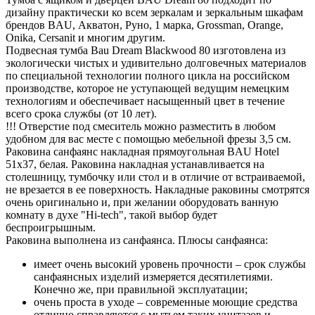
дизайну практически ко всем зеркалам и зеркальным шкафам
брендов BAU, Акватон, Руно, 1 марка, Grossman, Orange,
Onika, Cersanit и многим другим.
Подвесная тумба Bau Dream Blackwood 80 изготовлена из
экологически чистых и удивительно долговечных материалов
по специальной технологии полного цикла на российском
производстве, которое не уступающей ведущим немецким
технологиям и обеспечивает насыщенный цвет в течение
всего срока службы (от 10 лет).
!!! Отверстие под смеситель можно разместить в любом
удобном для вас месте с помощью мебельной фрезы 3,5 см.
Раковина санфаянс накладная прямоугольная BAU Hotel
51х37, белая. Раковина накладная устанавливается на
столешницу, тумбочку или стол и в отличие от встраиваемой,
не врезается в ее поверхность. Накладные раковины смотрятся
очень оригинально и, при желании оборудовать ванную
комнату в духе "Hi-tech", такой выбор будет
беспроигрышным.
Раковина выполнена из санфаянса. Плюсы санфаянса:
имеет очень высокий уровень прочности – срок службы
санфаянсных изделий измеряется десятилетиями.
Конечно же, при правильной эксплуатации;
очень проста в уходе – современные моющие средства
отлично справляются с мытьем таких унитазов и