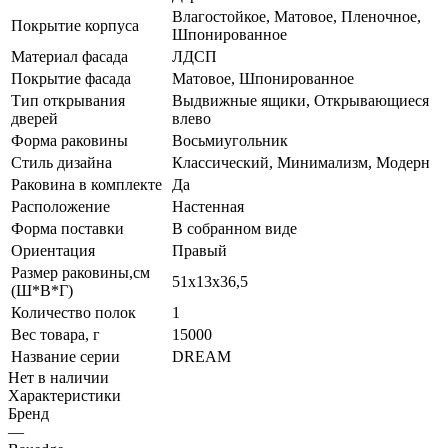
Влагостойкое, Матовое, Пленочное,
Покрытие корпуса
Шпонированное
Материал фасада
ЛДСП
Покрытие фасада
Матовое, Шпонированное
Тип открывания
Выдвижные ящики, Открывающиеся
дверей
влево
Форма раковины
Восьмиугольник
Стиль дизайна
Классический, Минимализм, Модерн
Раковина в комплекте
Да
Расположение
Настенная
Форма поставки
В собранном виде
Ориентация
Правый
Размер раковины,см
51х13х36,5
(Ш*В*Г)
Количество полок
1
Вес товара, г
15000
Название серии
DREAM
Нет в наличии
Характеристики
Бренд
—