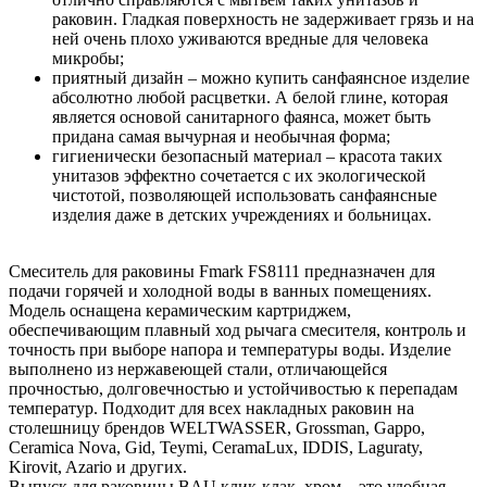
раковин. Гладкая поверхность не задерживает грязь и на
ней очень плохо уживаются вредные для человека
микробы;
приятный дизайн – можно купить санфаянсное изделие
абсолютно любой расцветки. А белой глине, которая
является основой санитарного фаянса, может быть
придана самая вычурная и необычная форма;
гигиенически безопасный материал – красота таких
унитазов эффектно сочетается с их экологической
чистотой, позволяющей использовать санфаянсные
изделия даже в детских учреждениях и больницах.
Смеситель для раковины Fmark FS8111 предназначен для
подачи горячей и холодной воды в ванных помещениях.
Модель оснащена керамическим картриджем,
обеспечивающим плавный ход рычага смесителя, контроль и
точность при выборе напора и температуры воды. Изделие
выполнено из нержавеющей стали, отличающейся
прочностью, долговечностью и устойчивостью к перепадам
температур. Подходит для всех накладных раковин на
столешницу брендов WELTWASSER, Grossman, Gappo,
Ceramica Nova, Gid, Teymi, CeramaLux, IDDIS, Laguraty,
Kirovit, Azario и других.
Выпуск для раковины BAU клик-клак, хром – это удобная