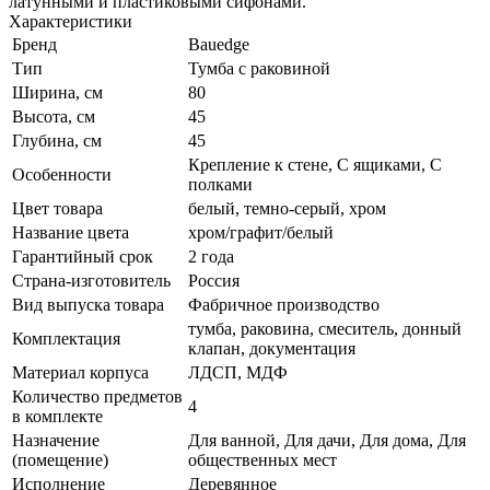
латунными и пластиковыми сифонами.
Характеристики
Бренд
Bauedge
Тип
Тумба с раковиной
Ширина, см
80
Высота, см
45
Глубина, см
45
Крепление к стене, С ящиками, С
Особенности
полками
Цвет товара
белый, темно-серый, хром
Название цвета
хром/графит/белый
Гарантийный срок
2 года
Страна-изготовитель
Россия
Вид выпуска товара
Фабричное производство
тумба, раковина, смеситель, донный
Комплектация
клапан, документация
Материал корпуса
ЛДСП, МДФ
Количество предметов
4
в комплекте
Назначение
Для ванной, Для дачи, Для дома, Для
(помещение)
общественных мест
Исполнение
Деревянное