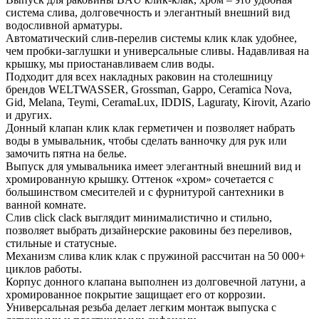
система слива, долговечность и элегантный внешний вид
водосливной арматуры.
Автоматический слив-перелив системы клик клак удобнее,
чем пробки-заглушки и универсальные сливы. Надавливая на
крышку, мы приостанавливаем слив воды.
Подходит для всех накладных раковин на столешницу
брендов WELTWASSER, Grossman, Gappo, Ceramica Nova,
Gid, Melana, Teymi, CeramaLux, IDDIS, Laguraty, Kirovit, Azario
и других.
Донный клапан клик клак герметичен и позволяет набрать
воды в умывальник, чтобы сделать ванночку для рук или
замочить пятна на белье.
Выпуск для умывальника имеет элегантный внешний вид и
хромированную крышку. Оттенок «хром» сочетается с
большинством смесителей и с фурнитурой сантехники в
ванной комнате.
Слив click clack выглядит минималистично и стильно,
позволяет выбрать дизайнерские раковины без переливов,
стильные и статусные.
Механизм слива клик клак с пружиной рассчитан на 50 000+
циклов работы.
Корпус донного клапана выполнен из долговечной латуни, а
хромированное покрытие защищает его от коррозии.
Универсальная резьба делает легким монтаж выпуска с