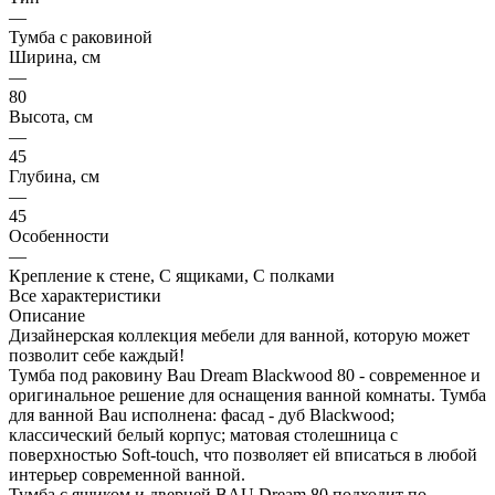
—
Тумба с раковиной
Ширина, см
—
80
Высота, см
—
45
Глубина, см
—
45
Особенности
—
Крепление к стене, С ящиками, С полками
Все характеристики
Описание
Дизайнерская коллекция мебели для ванной, которую может
позволит себе каждый!
Тумба под раковину Bau Dream Blackwood 80 - современное и
оригинальное решение для оснащения ванной комнаты. Тумба
для ванной Bau исполнена: фасад - дуб Blackwood;
классический белый корпус; матовая столешница с
поверхностью Soft-touch, что позволяет ей вписаться в любой
интерьер современной ванной.
Тумба с ящиком и дверцей BAU Dream 80 подходит по