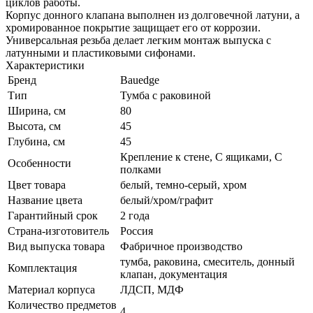
циклов работы.
Корпус донного клапана выполнен из долговечной латуни, а
хромированное покрытие защищает его от коррозии.
Универсальная резьба делает легким монтаж выпуска с
латунными и пластиковыми сифонами.
Характеристики
Бренд
Bauedge
Тип
Тумба с раковиной
Ширина, см
80
Высота, см
45
Глубина, см
45
Крепление к стене, С ящиками, С
Особенности
полками
Цвет товара
белый, темно-серый, хром
Название цвета
белый/хром/графит
Гарантийный срок
2 года
Страна-изготовитель
Россия
Вид выпуска товара
Фабричное производство
тумба, раковина, смеситель, донный
Комплектация
клапан, документация
Материал корпуса
ЛДСП, МДФ
Количество предметов
4