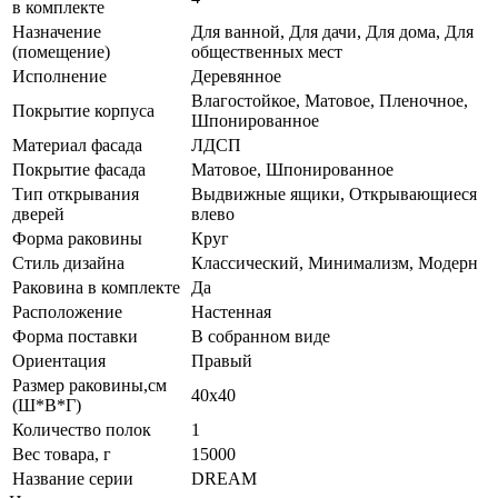
в комплекте
Назначение
Для ванной, Для дачи, Для дома, Для
(помещение)
общественных мест
Исполнение
Деревянное
Влагостойкое, Матовое, Пленочное,
Покрытие корпуса
Шпонированное
Материал фасада
ЛДСП
Покрытие фасада
Матовое, Шпонированное
Тип открывания
Выдвижные ящики, Открывающиеся
дверей
влево
Форма раковины
Круг
Стиль дизайна
Классический, Минимализм, Модерн
Раковина в комплекте
Да
Расположение
Настенная
Форма поставки
В собранном виде
Ориентация
Правый
Размер раковины,см
40х40
(Ш*В*Г)
Количество полок
1
Вес товара, г
15000
Название серии
DREAM