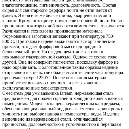
влагопоглощение, гигиеничность, долговечность. Состав
сырья для санитарного фарфора почти не отличается от
фаянса. Это все те же белые глины, кварцевый песок и
каолин. Кроме них присутствует еще и полевой шпат. Но вот
пропорции, в которых добавляются компоненты, отличаются.
Различается и технология производства материала.
Формованные заготовки запекают при температуре 750-
800˚С. При таком нагреве выжигаются все органические
примеси, что дает фарфоровой массе однородный
белоснежный цвет. На следующем этапе заготовки
покрывают глазуровочной смесью. Однако ее состав тоже
другой. Она не содержит пигментов, поскольку фарфор не
надо окрашивать. Подготовленное таким образом изделие
отправляется в печь, где обжигается в течение часа-полутора
при температуре 1250˚С. После остывания материал
приобретает высокую прочность и все заявленные
эксплуатационные характеристики.
Смеситель для умывальника Dream, нержавеющая сталь
предназначен для подачи горячей и холодной воды в ванных
помещениях. Модель оснащена керамическим картриджем,
обеспечивающим плавный ход рычага смесителя, контроль и
точность при выборе напора и температуры воды. Изделие
выполнено из нержавеющей стали, отличающейся
прочностью, долговечностью и устойчивостью к перепадам