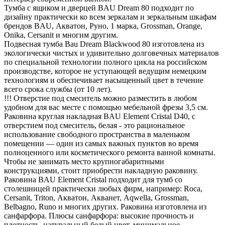
Тумба с ящиком и дверцей BAU Dream 80 подходит по
дизайну практически ко всем зеркалам и зеркальным шкафам
брендов BAU, Акватон, Руно, 1 марка, Grossman, Orange,
Onika, Cersanit и многим другим.
Подвесная тумба Bau Dream Blackwood 80 изготовлена из
экологически чистых и удивительно долговечных материалов
по специальной технологии полного цикла на российском
производстве, которое не уступающей ведущим немецким
технологиям и обеспечивает насыщенный цвет в течение
всего срока службы (от 10 лет).
!!! Отверстие под смеситель можно разместить в любом
удобном для вас месте с помощью мебельной фрезы 3,5 см.
Раковина круглая накладная BAU Element Cristal D40, с
отверстием под смеситель, белая - это рациональное
использование свободного пространства в маленьком
помещении — один из самых важных пунктов во время
полноценного или косметического ремонта ванной комнаты.
Чтобы не занимать место крупногабаритными
конструкциями, стоит приобрести накладную раковину.
Раковина BAU Element Cristal подходит для тумб со
столешницей практически любых фирм, например: Roca,
Cersanit, Triton, Акватон, Акванет, Aqwella, Grossman,
Belbagno, Runo и многих других. Раковина изготовлена из
санфарфора. Плюсы санфарфора: высокие прочность и
плотность, натуральный белый цвет, минимальное