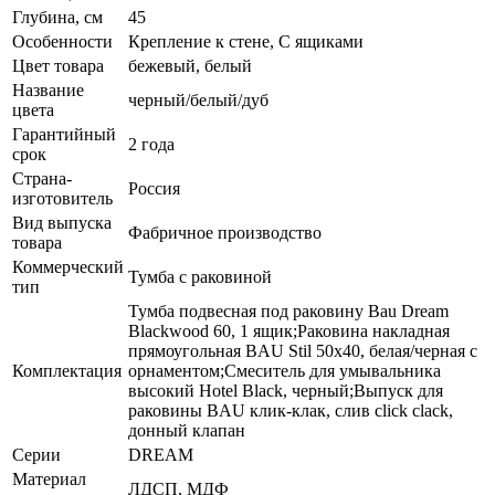
Глубина, см
45
Особенности
Крепление к стене, С ящиками
Цвет товара
бежевый, белый
Название
черный/белый/дуб
цвета
Гарантийный
2 года
срок
Страна-
Россия
изготовитель
Вид выпуска
Фабричное производство
товара
Коммерческий
Тумба с раковиной
тип
Тумба подвесная под раковину Bau Dream
Blackwood 60, 1 ящик;Раковина накладная
прямоугольная BAU Stil 50х40, белая/черная с
Комплектация
орнаментом;Смеситель для умывальника
высокий Hotel Black, черный;Выпуск для
раковины BAU клик-клак, слив click clack,
донный клапан
Серии
DREAM
Материал
ЛДСП, МДФ