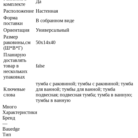
Да
комплекте
Расположение
Настенная
Форма
В собранном виде
поставки
Ориентация
Универсальный
Размер
раковины,см
50х14х40
(Ш*В*Г)
Планирую
доставлять
товар в
false
нескольких
упаковках
тумба с раковиной; тумбы с раковиной; тумба
Ключевые
для ванной; тумбы для ванной; тумба
слова
подвесная; подвесная тумба; тумба в ванную;
тумбы в ванную
Много
Характеристики
Бренд
—
Bauedge
Тип