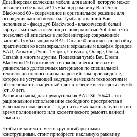
Дизайнерская коллекция мебели для ванной, которую может
позволит себе каждый! Тумба под раковину Bau Dream
Blackwood 60 - современное и оригинальное решение для
оснащения ванной комнаты. Тумба для ванной Bau
исполнена: - фасад дуб Blackwood - классический белый
корпус - матовая столешница с поверхностью Soft-touch что
позволяет ей вписаться в любой интерьер современной
ванной. Тумба с ящиком BAU Dream 60 подходит по дизайну
практически ко всем зеркалам и зеркальным шкафам брендов
BAU, Акватон, Руно, 1 марка, Grossman, Orange, Onika,
Cersanit и многим другим. Подвесная тумба Bau Dream
Blackwood 50 изготовлена из экологически чистых и
удивительно долговечных материалов по специальной
технологии полного цикла на российском производстве,
которое не уступающей ведущим немецким технологиям и
обеспечивает насыщенный цвет в течение всего срока службы
(от 10 лет).
Раковина накладная прямоугольная BAU Stil 50х40 - это
рациональное использование свободного пространства в
маленьком помещении — один из самых важных пунктов во
время полноценного или косметического ремонта ванной
комнаты.
Чтобы не занимать место крупногабаритными
конструкциями, стоит приобрести накладную раковину.