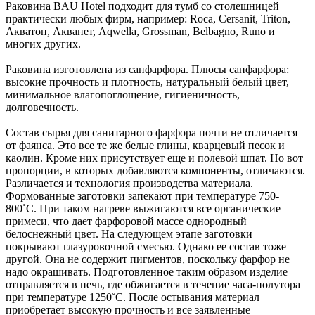
Раковина BAU Hotel подходит для тумб со столешницей
практически любых фирм, например: Roca, Cersanit, Triton,
Акватон, Акванет, Aqwella, Grossman, Belbagno, Runo и
многих других.
Раковина изготовлена из санфарфора. Плюсы санфарфора:
высокие прочность и плотность, натуральный белый цвет,
минимальное влагопоглощение, гигиеничность,
долговечность.
Состав сырья для санитарного фарфора почти не отличается
от фаянса. Это все те же белые глины, кварцевый песок и
каолин. Кроме них присутствует еще и полевой шпат. Но вот
пропорции, в которых добавляются компоненты, отличаются.
Различается и технология производства материала.
Формованные заготовки запекают при температуре 750-
800˚С. При таком нагреве выжигаются все органические
примеси, что дает фарфоровой массе однородный
белоснежный цвет. На следующем этапе заготовки
покрывают глазуровочной смесью. Однако ее состав тоже
другой. Она не содержит пигментов, поскольку фарфор не
надо окрашивать. Подготовленное таким образом изделие
отправляется в печь, где обжигается в течение часа-полутора
при температуре 1250˚С. После остывания материал
приобретает высокую прочность и все заявленные