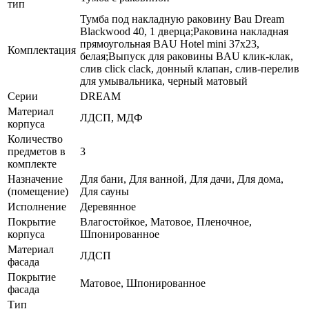
тип
Тумба под накладную раковину Bau Dream
Blackwood 40, 1 дверца;Раковина накладная
прямоугольная BAU Hotel mini 37х23,
Комплектация
белая;Выпуск для раковины BAU клик-клак,
слив click clack, донный клапан, слив-перелив
для умывальника, черный матовый
Серии
DREAM
Материал
ЛДСП, МДФ
корпуса
Количество
предметов в
3
комплекте
Назначение
Для бани, Для ванной, Для дачи, Для дома,
(помещение)
Для сауны
Исполнение
Деревянное
Покрытие
Влагостойкое, Матовое, Пленочное,
корпуса
Шпонированное
Материал
ЛДСП
фасада
Покрытие
Матовое, Шпонированное
фасада
Тип