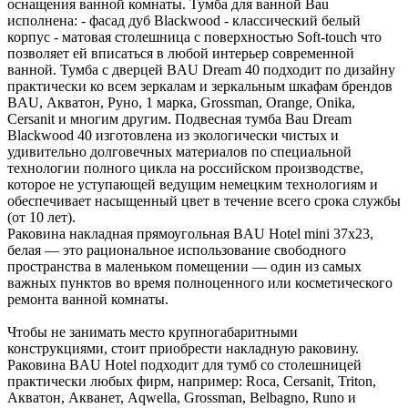
оснащения ванной комнаты. Тумба для ванной Bau
исполнена: - фасад дуб Blackwood - классический белый
корпус - матовая столешница с поверхностью Soft-touch что
позволяет ей вписаться в любой интерьер современной
ванной. Тумба с дверцей BAU Dream 40 подходит по дизайну
практически ко всем зеркалам и зеркальным шкафам брендов
BAU, Акватон, Руно, 1 марка, Grossman, Orange, Onika,
Cersanit и многим другим. Подвесная тумба Bau Dream
Blackwood 40 изготовлена из экологически чистых и
удивительно долговечных материалов по специальной
технологии полного цикла на российском производстве,
которое не уступающей ведущим немецким технологиям и
обеспечивает насыщенный цвет в течение всего срока службы
(от 10 лет).
Раковина накладная прямоугольная BAU Hotel mini 37х23,
белая — это рациональное использование свободного
пространства в маленьком помещении — один из самых
важных пунктов во время полноценного или косметического
ремонта ванной комнаты.
Чтобы не занимать место крупногабаритными
конструкциями, стоит приобрести накладную раковину.
Раковина BAU Hotel подходит для тумб со столешницей
практически любых фирм, например: Roca, Cersanit, Triton,
Акватон, Акванет, Aqwella, Grossman, Belbagno, Runo и