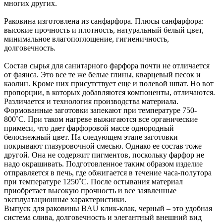
многих других.
Раковина изготовлена из санфарфора. Плюсы санфарфора:
высокие прочность и плотность, натуральный белый цвет,
минимальное влагопоглощение, гигиеничность,
долговечность.
Состав сырья для санитарного фарфора почти не отличается
от фаянса. Это все те же белые глины, кварцевый песок и
каолин. Кроме них присутствует еще и полевой шпат. Но вот
пропорции, в которых добавляются компоненты, отличаются.
Различается и технология производства материала.
Формованные заготовки запекают при температуре 750-
800˚С. При таком нагреве выжигаются все органические
примеси, что дает фарфоровой массе однородный
белоснежный цвет. На следующем этапе заготовки
покрывают глазуровочной смесью. Однако ее состав тоже
другой. Она не содержит пигментов, поскольку фарфор не
надо окрашивать. Подготовленное таким образом изделие
отправляется в печь, где обжигается в течение часа-полутора
при температуре 1250˚С. После остывания материал
приобретает высокую прочность и все заявленные
эксплуатационные характеристики.
Выпуск для раковины BAU клик-клак, черный – это удобная
система слива, долговечность и элегантный внешний вид