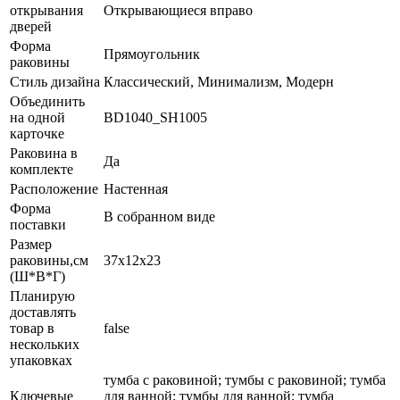
открывания
Открывающиеся вправо
дверей
Форма
Прямоугольник
раковины
Стиль дизайна
Классический, Минимализм, Модерн
Объединить
на одной
BD1040_SH1005
карточке
Раковина в
Да
комплекте
Расположение
Настенная
Форма
В собранном виде
поставки
Размер
раковины,см
37х12х23
(Ш*В*Г)
Планирую
доставлять
товар в
false
нескольких
упаковках
тумба с раковиной; тумбы с раковиной; тумба
Ключевые
для ванной; тумбы для ванной; тумба