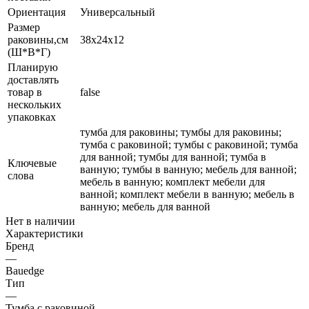
Ориентация
Универсальный
Размер
раковины,см
38х24х12
(Ш*В*Г)
Планирую
доставлять
товар в
false
нескольких
упаковках
тумба для раковины; тумбы для раковины;
тумба с раковиной; тумбы с раковиной; тумба
для ванной; тумбы для ванной; тумба в
Ключевые
ванную; тумбы в ванную; мебель для ванной;
слова
мебель в ванную; комплект мебели для
ванной; комплект мебели в ванную; мебель в
ванную; мебель для ванной
Нет в наличии
Характеристики
Бренд
—
Bauedge
Тип
—
Тумба с раковиной