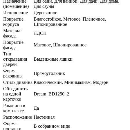
Назначение
Для бани, Для ванной, Для дачи, Для дома,
(помещение)
Для сауны
Исполнение
Деревянное
Покрытие
Влагостойкое, Матовое, Пленочное,
корпуса
Шпонированное
Материал
ЛДСП
фасада
Покрытие
Матовое, Шпонированное
фасада
Тип
открывания
Выдвижные ящики
дверей
Форма
Прямоугольник
раковины
Стиль дизайна
Классический, Минимализм, Модерн
Объединить
на одной
Dream_BD1250_2
карточке
Раковина в
Да
комплекте
Расположение
Настенная
Форма
В собранном виде
поставки