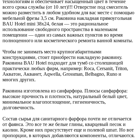
технологиям и обеспечивает насыщенный цвет в течение
всего срока службы (от 10 лет)!!! Отверстие под смеситель
можно разместить в любом удобном для вас месте с помощью
мебельной фрезы 3,5 см. Раковина накладная прямоугольная
BAU Hotel mini 38х24, белая — это рациональное
использование свободного пространства в маленьком
помещении — один из самых важных пунктов во время
полноценного или косметического ремонта ванной комнаты.
Чтобы не занимать место крупногабаритными
конструкциями, стоит приобрести накладную раковину.
Раковина BAU Hotel подходит для тумб со столешницей
практически любых фирм, например: Roca, Cersanit, Triton,
Акватон, Акванет, Aqwella, Grossman, Belbagno, Runo и
многих других.
Раковина изготовлена из санфарфора. Плюсы санфарфора:
высокие прочность и плотность, натуральный белый цвет,
минимальное влагопоглощение, гигиеничность,
долговечность.
Состав сырья для санитарного фарфора почти не отличается
от фаянса. Это все те же белые глины, кварцевый песок и
каолин. Кроме них присутствует еще и полевой шпат. Но вот
пропорции, в которых добавляются компоненты, отличаются.