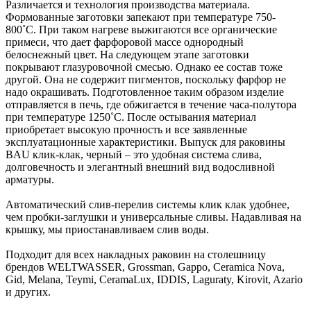
Различается и технология производства материала.
Формованные заготовки запекают при температуре 750-
800˚С. При таком нагреве выжигаются все органические
примеси, что дает фарфоровой массе однородный
белоснежный цвет. На следующем этапе заготовки
покрывают глазуровочной смесью. Однако ее состав тоже
другой. Она не содержит пигментов, поскольку фарфор не
надо окрашивать. Подготовленное таким образом изделие
отправляется в печь, где обжигается в течение часа-полутора
при температуре 1250˚С. После остывания материал
приобретает высокую прочность и все заявленные
эксплуатационные характеристики. Выпуск для раковины
BAU клик-клак, черный – это удобная система слива,
долговечность и элегантный внешний вид водосливной
арматуры.
Автоматический слив-перелив системы клик клак удобнее,
чем пробки-заглушки и универсальные сливы. Надавливая на
крышку, мы приостанавливаем слив воды.
Подходит для всех накладных раковин на столешницу
брендов WELTWASSER, Grossman, Gappo, Ceramica Nova,
Gid, Melana, Teymi, CeramaLux, IDDIS, Laguraty, Kirovit, Azario
и других.