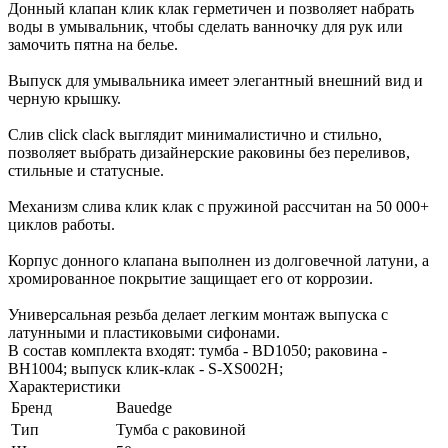
Донный клапан клик клак герметичен и позволяет набрать
воды в умывальник, чтобы сделать ванночку для рук или
замочить пятна на белье.
Выпуск для умывальника имеет элегантный внешний вид и
черную крышку.
Слив click clack выглядит минималистично и стильно,
позволяет выбрать дизайнерские раковины без переливов,
стильные и статусные.
Механизм слива клик клак с пружиной рассчитан на 50 000+
циклов работы.
Корпус донного клапана выполнен из долговечной латуни, а
хромированное покрытие защищает его от коррозии.
Универсальная резьба делает легким монтаж выпуска с
латунными и пластиковыми сифонами.
В состав комплекта входят: тумба - BD1050; раковина -
BH1004; выпуск клик-клак - S-XS002H;
Характеристики
Бренд
Bauedge
Тип
Тумба с раковиной