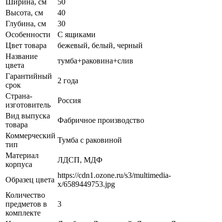
Ширина, см
50
Высота, см
40
Глубина, см
30
Особенности
С ящиками
Цвет товара
бежевый, белый, черный
Название
тумба+раковина+слив
цвета
Гарантийный
2 года
срок
Страна-
Россия
изготовитель
Вид выпуска
Фабричное производство
товара
Коммерческий
Тумба с раковиной
тип
Материал
ЛДСП, МДФ
корпуса
https://cdn1.ozone.ru/s3/multimedia-
Образец цвета
x/6589449753.jpg
Количество
предметов в
3
комплекте