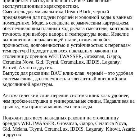
приобретает высокую прочность и все заявленные
эксплуатационные характеристики.
Смеситель для умывальника Dream Black, черный
предназначен для подачи горячей и холодной воды в ванных
помещениях. Модель оснащена керамическим картриджем,
обеспечивающим плавный ход рычага смесителя, контроль и
точность при выборе напора и температуры воды. Изделие
выполнено из нержавеющей стали, отличающейся
прочностью, долговечностью и устойчивостью к перепадам
температур.Подходит для всех накладных раковин на
столешницу брендов WELTWASSER, Grossman, Gappo,
Ceramica Nova, Gid, Teymi, CeramaLux, IDDIS, Laguraty,
Kirovit, Azario и других.
Выпуск для раковины BAU клик-клак, черный – это удобная
система слива, долговечность и элегантный внешний вид
водосливной арматуры.
Автоматический слив-перелив системы клик клак удобнее,
чем пробки-заглушки и универсальные сливы. Надавливая на
крышку, мы приостанавливаем слив воды.
Подходит для всех накладных раковин на столешницу
брендов WELTWASSER, Grossman, Gappo, Ceramica Nova,
Gid, Melana, Teymi, CeramaLux, IDDIS, Laguraty, Kirovit, Azario
и других.