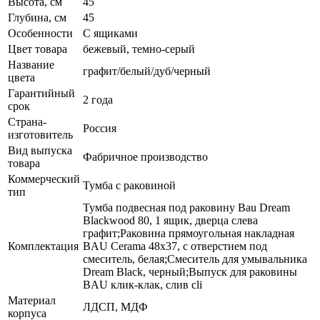
Высота, см
45
Глубина, см
45
Особенности
С ящиками
Цвет товара
бежевый, темно-серый
Название
графит/белый/дуб/черный
цвета
Гарантийный
2 года
срок
Страна-
Россия
изготовитель
Вид выпуска
Фабричное производство
товара
Коммерческий
Тумба с раковиной
тип
Тумба подвесная под раковину Bau Dream
Blackwood 80, 1 ящик, дверца слева
графит;Раковина прямоугольная накладная
Комплектация
BAU Cerama 48х37, с отверстием под
смеситель, белая;Смеситель для умывальника
Dream Black, черный;Выпуск для раковины
BAU клик-клак, слив cli
Материал
ЛДСП, МДФ
корпуса