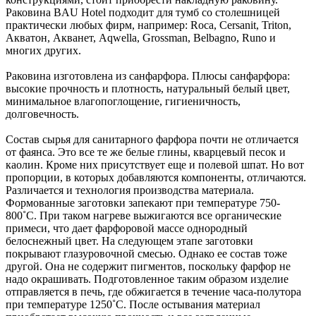
Раковина BAU Hotel подходит для тумб со столешницей
практически любых фирм, например: Roca, Cersanit, Triton,
Акватон, Акванет, Aqwella, Grossman, Belbagno, Runo и
многих других.
Раковина изготовлена из санфарфора. Плюсы санфарфора:
высокие прочность и плотность, натуральный белый цвет,
минимальное влагопоглощение, гигиеничность,
долговечность.
Состав сырья для санитарного фарфора почти не отличается
от фаянса. Это все те же белые глины, кварцевый песок и
каолин. Кроме них присутствует еще и полевой шпат. Но вот
пропорции, в которых добавляются компоненты, отличаются.
Различается и технология производства материала.
Формованные заготовки запекают при температуре 750-
800˚С. При таком нагреве выжигаются все органические
примеси, что дает фарфоровой массе однородный
белоснежный цвет. На следующем этапе заготовки
покрывают глазуровочной смесью. Однако ее состав тоже
другой. Она не содержит пигментов, поскольку фарфор не
надо окрашивать. Подготовленное таким образом изделие
отправляется в печь, где обжигается в течение часа-полутора
при температуре 1250˚С. После остывания материал