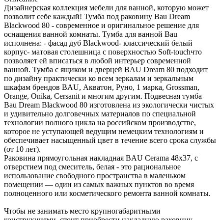
Дизайнерская коллекция мебели для ванной, которую может
позволит себе каждый! Тумба под раковину Bau Dream
Blackwood 80 - современное и оригинальное решение для
оснащения ванной комнаты. Тумба для ванной Bau
исполнена: - фасад дуб Blackwood- классический белый
корпус- матовая столешница с поверхностью Soft-touchчто
позволяет ей вписаться в любой интерьер современной
ванной. Тумба с ящиком и дверцей BAU Dream 80 подходит
по дизайну практически ко всем зеркалам и зеркальным
шкафам брендов BAU, Акватон, Руно, 1 марка, Grossman,
Orange, Onika, Cersanit и многим другим. Подвесная тумба
Bau Dream Blackwood 80 изготовлена из экологически чистых
и удивительно долговечных материалов по специальной
технологии полного цикла на российском производстве,
которое не уступающей ведущим немецким технологиям и
обеспечивает насыщенный цвет в течение всего срока службы
(от 10 лет).
Раковина прямоугольная накладная BAU Cerama 48х37, с
отверстием под смеситель, белая - это рациональное
использование свободного пространства в маленьком
помещении — один из самых важных пунктов во время
полноценного или косметического ремонта ванной комнаты.
Чтобы не занимать место крупногабаритными
конструкциями, стоит приобрести накладную раковину.