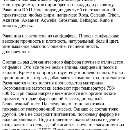
конструкциями, стоит приобрести накладную раковину.
Раковина BAU Hotel подходит для тумб со столешницей
практически любых фирм, например: Roca, Cersanit, Triton,
Акватон, Акванет, Aqwella, Grossman, Belbagno, Runo и
многих других.
Раковина изготовлена из санфарфора. Плюсы санфарфора:
высокие прочность и плотность, натуральный белый цвет,
минимальное влагопоглощение, гигиеничность,
долговечность.
Состав сырья для санитарного фарфора почти не отличается
от фаянса. Это все те же белые глины, кварцевый песок и
каолин. Кроме них присутствует еще и полевой шпат. Но вот
пропорции, в которых добавляются компоненты, отличаются.
Различается и технология производства материала.
Формованные заготовки запекают при температуре 750-
800˚С. При таком нагреве выжигаются все органические
примеси, что дает фарфоровой массе однородный
белоснежный цвет. На следующем этапе заготовки
покрывают глазуровочной смесью. Однако ее состав тоже
другой. Она не содержит пигментов, поскольку фарфор не
надо окрашивать. Подготовленное таким образом изделие
отправляется в печь, где обжигается в течение часа-полутора
при температуре 1250˚С. После остывания материал