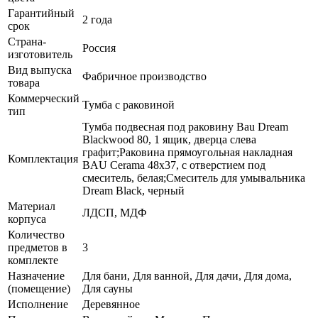
Гарантийный
2 года
срок
Страна-
Россия
изготовитель
Вид выпуска
Фабричное производство
товара
Коммерческий
Тумба с раковиной
тип
Тумба подвесная под раковину Bau Dream
Blackwood 80, 1 ящик, дверца слева
графит;Раковина прямоугольная накладная
Комплектация
BAU Cerama 48х37, с отверстием под
смеситель, белая;Смеситель для умывальника
Dream Black, черный
Материал
ЛДСП, МДФ
корпуса
Количество
предметов в
3
комплекте
Назначение
Для бани, Для ванной, Для дачи, Для дома,
(помещение)
Для сауны
Исполнение
Деревянное