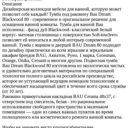
Описание
Дизайнерская коллекция мебели для ванной, которую может
позволит себе каждый! Тумба под раковину Bau Dream
Blackwood 80 - современное и оригинальное решение для
оснащения ванной комнаты. Тумба для ванной Bau
исполнена: - фасад дуб Blackwood- классический белый
корпус- матовая столешница с поверхностью Soft-touchчто
позволяет ей вписаться в любой интерьер современной
ванной. Тумба с ящиком и дверцей BAU Dream 80 подходит
по дизайну практически ко всем зеркалам и зеркальным
шкафам брендов BAU, Акватон, Руно, 1 марка, Grossman,
Orange, Onika, Cersanit и многим другим. Подвесная тумба
Bau Dream Blackwood 80 изготовлена из экологически чистых
и удивительно долговечных материалов по специальной
технологии полного цикла на российском производстве,
которое не уступающей ведущим немецким технологиям и
обеспечивает насыщенный цвет в течение всего срока службы
(от 10 лет).
Раковина прямоугольная накладная BAU Cerama 48х37, с
отверстием под смеситель, белая - это рациональное
использование свободного пространства в маленьком
помещении — один из самых важных пунктов во время
полноценного или косметического ремонта ванной комнаты.
Чтобы не занимать место крупногабаритными