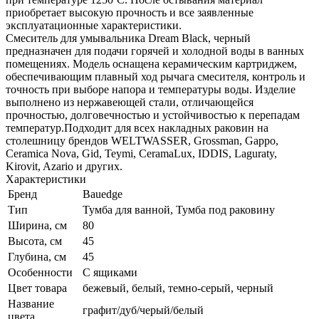
приобретает высокую прочность и все заявленные
эксплуатационные характеристики.
Смеситель для умывальника Dream Black, черный
предназначен для подачи горячей и холодной воды в ванных
помещениях. Модель оснащена керамическим картриджем,
обеспечивающим плавный ход рычага смесителя, контроль и
точность при выборе напора и температуры воды. Изделие
выполнено из нержавеющей стали, отличающейся
прочностью, долговечностью и устойчивостью к перепадам
температур.Подходит для всех накладных раковин на
столешницу брендов WELTWASSER, Grossman, Gappo,
Ceramica Nova, Gid, Teymi, CeramaLux, IDDIS, Laguraty,
Kirovit, Azario и других.
Характеристики
Бренд
Bauedge
Тип
Тумба для ванной, Тумба под раковину
Ширина, см
80
Высота, см
45
Глубина, см
45
Особенности
С ящиками
Цвет товара
бежевый, белый, темно-серый, черный
Название
графит/дуб/черый/белый
цвета