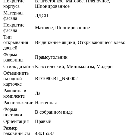
Покрытие
Влагостойкое, Матовое, Пленочное,
корпуса
Шпонированное
Материал
ЛДСП
фасада
Покрытие
Матовое, Шпонированное
фасада
Тип
открывания
Выдвижные ящики, Открывающиеся влево
дверей
Форма
Прямоугольник
раковины
Стиль дизайна
Классический, Минимализм, Модерн
Объединить
на одной
BD1080-BL_NS0002
карточке
Раковина в
Да
комплекте
Расположение
Настенная
Форма
В собранном виде
поставки
Ориентация
Правый
Размер
раковины,см
48х15х37