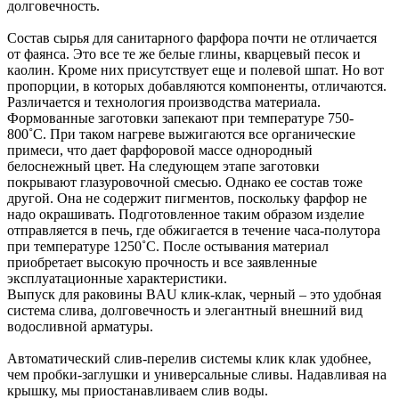
долговечность.
Состав сырья для санитарного фарфора почти не отличается
от фаянса. Это все те же белые глины, кварцевый песок и
каолин. Кроме них присутствует еще и полевой шпат. Но вот
пропорции, в которых добавляются компоненты, отличаются.
Различается и технология производства материала.
Формованные заготовки запекают при температуре 750-
800˚С. При таком нагреве выжигаются все органические
примеси, что дает фарфоровой массе однородный
белоснежный цвет. На следующем этапе заготовки
покрывают глазуровочной смесью. Однако ее состав тоже
другой. Она не содержит пигментов, поскольку фарфор не
надо окрашивать. Подготовленное таким образом изделие
отправляется в печь, где обжигается в течение часа-полутора
при температуре 1250˚С. После остывания материал
приобретает высокую прочность и все заявленные
эксплуатационные характеристики.
Выпуск для раковины BAU клик-клак, черный – это удобная
система слива, долговечность и элегантный внешний вид
водосливной арматуры.
Автоматический слив-перелив системы клик клак удобнее,
чем пробки-заглушки и универсальные сливы. Надавливая на
крышку, мы приостанавливаем слив воды.