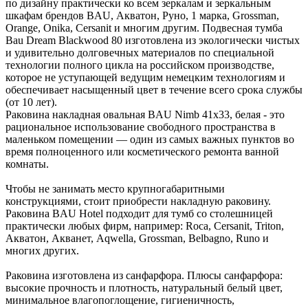
по дизайну практически ко всем зеркалам и зеркальным
шкафам брендов BAU, Акватон, Руно, 1 марка, Grossman,
Orange, Onika, Cersanit и многим другим. Подвесная тумба
Bau Dream Blackwood 80 изготовлена из экологически чистых
и удивительно долговечных материалов по специальной
технологии полного цикла на российском производстве,
которое не уступающей ведущим немецким технологиям и
обеспечивает насыщенный цвет в течение всего срока службы
(от 10 лет).
Раковина накладная овальная BAU Nimb 41х33, белая - это
рациональное использование свободного пространства в
маленьком помещении — один из самых важных пунктов во
время полноценного или косметического ремонта ванной
комнаты.
Чтобы не занимать место крупногабаритными
конструкциями, стоит приобрести накладную раковину.
Раковина BAU Hotel подходит для тумб со столешницей
практически любых фирм, например: Roca, Cersanit, Triton,
Акватон, Акванет, Aqwella, Grossman, Belbagno, Runo и
многих других.
Раковина изготовлена из санфарфора. Плюсы санфарфора:
высокие прочность и плотность, натуральный белый цвет,
минимальное влагопоглощение, гигиеничность,