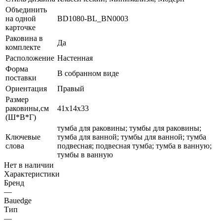
Объединить
на одной
BD1080-BL_BN0003
карточке
Раковина в
Да
комплекте
Расположение
Настенная
Форма
В собранном виде
поставки
Ориентация
Правый
Размер
раковины,см
41х14х33
(Ш*В*Г)
тумба для раковины; тумбы для раковины;
Ключевые
тумба для ванной; тумбы для ванной; тумба
слова
подвесная; подвесная тумба; тумба в ванную;
тумбы в ванную
Нет в наличии
Характеристики
Бренд
—
Bauedge
Тип
—