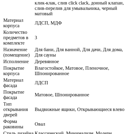
клик-клак, слив click clack, донный клапан,
слив-перелив для умывальника, черный
матовый
Материал
ЛДСП, МДФ
корпуса
Количество
предметов в
3
комплекте
Назначение
Для бани, Для ванной, Для дачи, Для дома,
(помещение)
Для сауны
Исполнение
Деревянное
Покрытие
Влагостойкое, Матовое, Пленочное,
корпуса
Шпонированное
Материал
ЛДСП
фасада
Покрытие
Матовое, Шпонированное
фасада
Тип
открывания
Выдвижные ящики, Открывающиеся влево
дверей
Форма
Овал
раковины
Стиль дизайна
Классический, Минимализм, Модерн