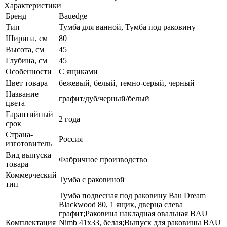
Характеристики
Бренд
Bauedge
Тип
Тумба для ванной, Тумба под раковину
Ширина, см
80
Высота, см
45
Глубина, см
45
Особенности
С ящиками
Цвет товара
бежевый, белый, темно-серый, черный
Название
графит/дуб/черный/белый
цвета
Гарантийный
2 года
срок
Страна-
Россия
изготовитель
Вид выпуска
Фабричное производство
товара
Коммерческий
Тумба с раковиной
тип
Тумба подвесная под раковину Bau Dream
Blackwood 80, 1 ящик, дверца слева
графит;Раковина накладная овальная BAU
Комплектация
Nimb 41х33, белая;Выпуск для раковины BAU