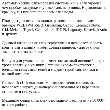
Автоматический слив-перелив системы клик клак удобнее,
чем пробки-заглушки и универсальные сливы. Надавливая на
крышку, мы приостанавливаем слив воды.
Подходит для всех накладных раковин на столешницу
брендов WELTWASSER, Grossman, Gappo, Ceramica Nova,
Gid, Melana, Teymi, CeramaLux, IDDIS, Laguraty, Kirovit, Azario
и других.
Донный клапан клик клак герметичен и позволяет набрать
воды в умывальник, чтобы сделать ванночку для рук или
замочить пятна на белье.
Выпуск для умывальника имеет элегантный внешний вид и
хромированную крышку. Оттенок «хром» сочетается с
большинством смесителей и с фурнитурой сантехники в
ванной комнате.
Слив click clack выглядит минималистично и стильно,
позволяет выбрать дизайнерские раковины без переливов,
стильные и статусные.
Механизм слива клик клак с пружиной рассчитан на 50 000+
циклов работы.