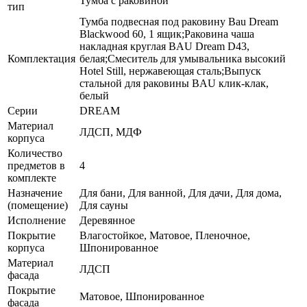
Тумба с раковиной
тип
Тумба подвесная под раковину Bau Dream
Blackwood 60, 1 ящик;Раковина чаша
накладная круглая BAU Dream D43,
Комплектация
белая;Смеситель для умывальника высокий
Hotel Still, нержавеющая сталь;Выпуск
стальной для раковины BAU клик-клак,
белый
Серии
DREAM
Материал
ЛДСП, МДФ
корпуса
Количество
предметов в
4
комплекте
Назначение
Для бани, Для ванной, Для дачи, Для дома,
(помещение)
Для сауны
Исполнение
Деревянное
Покрытие
Влагостойкое, Матовое, Пленочное,
корпуса
Шпонированное
Материал
ЛДСП
фасада
Покрытие
Матовое, Шпонированное
фасада