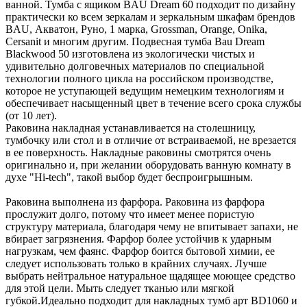
ванной. Тумба с ящиком BAU Dream 60 подходит по дизайну
практически ко всем зеркалам и зеркальным шкафам брендов
BAU, Акватон, Руно, 1 марка, Grossman, Orange, Onika,
Cersanit и многим другим. Подвесная тумба Bau Dream
Blackwood 50 изготовлена из экологически чистых и
удивительно долговечных материалов по специальной
технологии полного цикла на российском производстве,
которое не уступающей ведущим немецким технологиям и
обеспечивает насыщенный цвет в течение всего срока службы
(от 10 лет).
Раковина накладная устанавливается на столешницу,
тумбочку или стол и в отличие от встраиваемой, не врезается
в ее поверхность. Накладные раковины смотрятся очень
оригинально и, при желании оборудовать ванную комнату в
духе "Hi-tech", такой выбор будет беспроигрышным.
Раковина выполнена из фарфора. Раковина из фарфора
прослужит долго, потому что имеет менее пористую
структуру материала, благодаря чему не впитывает запахи, не
вбирает загрязнения. Фарфор более устойчив к ударным
нагрузкам, чем фаянс. Фарфор боится бытовой химии, ее
следует использовать только в крайних случаях. Лучше
выбрать нейтральное натуральное щадящее моющее средство
для этой цели. Мыть следует тканью или мягкой
губкой.Идеально подходит для накладных тумб арт BD1060 и