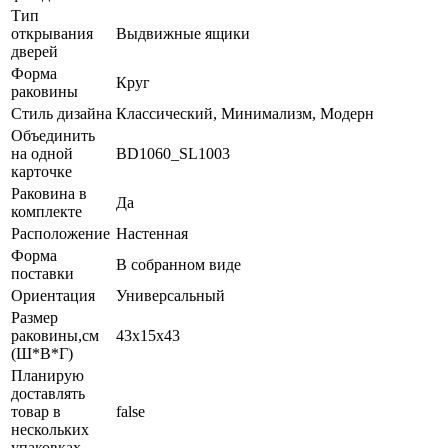
Тип
открывания
Выдвижные ящики
дверей
Форма
Круг
раковины
Стиль дизайна
Классический, Минимализм, Модерн
Объединить
на одной
BD1060_SL1003
карточке
Раковина в
Да
комплекте
Расположение
Настенная
Форма
В собранном виде
поставки
Ориентация
Универсальный
Размер
раковины,см
43х15х43
(Ш*В*Г)
Планирую
доставлять
товар в
false
нескольких
упаковках