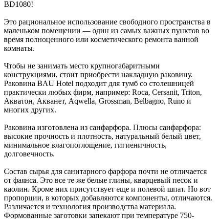
BD1080!
Это рациональное использование свободного пространства в
маленьком помещении — один из самых важных пунктов во
время полноценного или косметического ремонта ванной
комнаты.
Чтобы не занимать место крупногабаритными
конструкциями, стоит приобрести накладную раковину.
Раковина BAU Hotel подходит для тумб со столешницей
практически любых фирм, например: Roca, Cersanit, Triton,
Акватон, Акванет, Aqwella, Grossman, Belbagno, Runo и
многих других.
Раковина изготовлена из санфарфора. Плюсы санфарфора:
высокие прочность и плотность, натуральный белый цвет,
минимальное влагопоглощение, гигиеничность,
долговечность.
Состав сырья для санитарного фарфора почти не отличается
от фаянса. Это все те же белые глины, кварцевый песок и
каолин. Кроме них присутствует еще и полевой шпат. Но вот
пропорции, в которых добавляются компоненты, отличаются.
Различается и технология производства материала.
Формованные заготовки запекают при температуре 750-