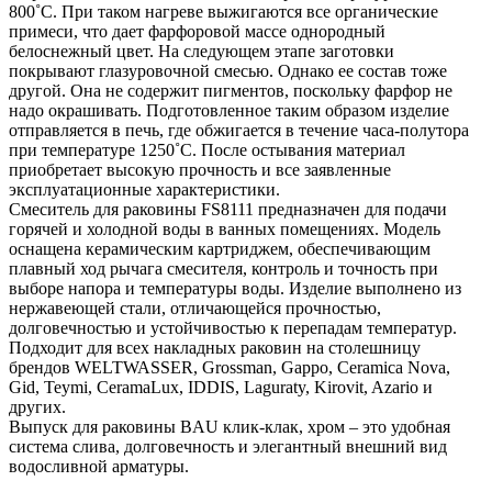
800˚С. При таком нагреве выжигаются все органические
примеси, что дает фарфоровой массе однородный
белоснежный цвет. На следующем этапе заготовки
покрывают глазуровочной смесью. Однако ее состав тоже
другой. Она не содержит пигментов, поскольку фарфор не
надо окрашивать. Подготовленное таким образом изделие
отправляется в печь, где обжигается в течение часа-полутора
при температуре 1250˚С. После остывания материал
приобретает высокую прочность и все заявленные
эксплуатационные характеристики.
Смеситель для раковины FS8111 предназначен для подачи
горячей и холодной воды в ванных помещениях. Модель
оснащена керамическим картриджем, обеспечивающим
плавный ход рычага смесителя, контроль и точность при
выборе напора и температуры воды. Изделие выполнено из
нержавеющей стали, отличающейся прочностью,
долговечностью и устойчивостью к перепадам температур.
Подходит для всех накладных раковин на столешницу
брендов WELTWASSER, Grossman, Gappo, Ceramica Nova,
Gid, Teymi, CeramaLux, IDDIS, Laguraty, Kirovit, Azario и
других.
Выпуск для раковины BAU клик-клак, хром – это удобная
система слива, долговечность и элегантный внешний вид
водосливной арматуры.