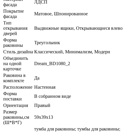
ЛДСП
фасада
Покрытие
Матовое, Шпонированное
фасада
Тип
открывания
Выдвижные ящики, Открывающиеся влево
дверей
Форма
Треугольник
раковины
Стиль дизайна
Классический, Минимализм, Модерн
Объединить
на одной
Dream_BD1080_2
карточке
Раковина в
Да
комплекте
Расположение
Настенная
Форма
В собранном виде
поставки
Ориентация
Правый
Размер
раковины,см
59х39х13
(Ш*В*Г)
тумба для раковины; тумбы для раковины;