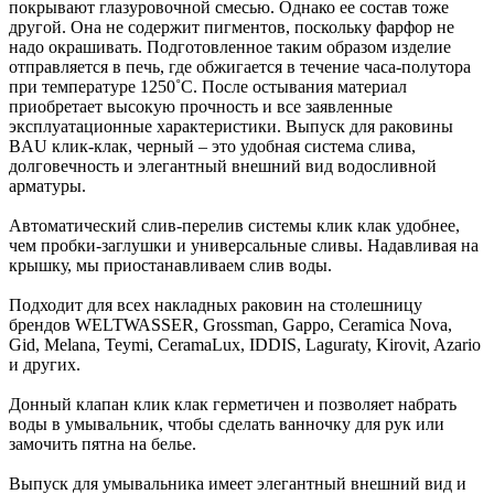
покрывают глазуровочной смесью. Однако ее состав тоже
другой. Она не содержит пигментов, поскольку фарфор не
надо окрашивать. Подготовленное таким образом изделие
отправляется в печь, где обжигается в течение часа-полутора
при температуре 1250˚С. После остывания материал
приобретает высокую прочность и все заявленные
эксплуатационные характеристики. Выпуск для раковины
BAU клик-клак, черный – это удобная система слива,
долговечность и элегантный внешний вид водосливной
арматуры.
Автоматический слив-перелив системы клик клак удобнее,
чем пробки-заглушки и универсальные сливы. Надавливая на
крышку, мы приостанавливаем слив воды.
Подходит для всех накладных раковин на столешницу
брендов WELTWASSER, Grossman, Gappo, Ceramica Nova,
Gid, Melana, Teymi, CeramaLux, IDDIS, Laguraty, Kirovit, Azario
и других.
Донный клапан клик клак герметичен и позволяет набрать
воды в умывальник, чтобы сделать ванночку для рук или
замочить пятна на белье.
Выпуск для умывальника имеет элегантный внешний вид и