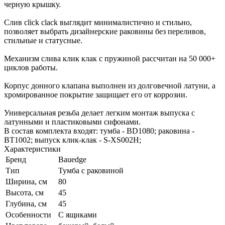
черную крышку.
Слив click clack выглядит минималистично и стильно,
позволяет выбрать дизайнерские раковины без переливов,
стильные и статусные.
Механизм слива клик клак с пружиной рассчитан на 50 000+
циклов работы.
Корпус донного клапана выполнен из долговечной латуни, а
хромированное покрытие защищает его от коррозии.
Универсальная резьба делает легким монтаж выпуска с
латунными и пластиковыми сифонами.
В состав комплекта входят: тумба - BD1080; раковина -
BT1002; выпуск клик-клак - S-XS002H;
Характеристики
Бренд
Bauedge
Тип
Тумба с раковиной
Ширина, см
80
Высота, см
45
Глубина, см
45
Особенности
С ящиками