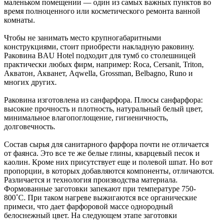
маленьком помещении — один из самых важных пунктов во
время полноценного или косметического ремонта ванной
комнаты.
Чтобы не занимать место крупногабаритными
конструкциями, стоит приобрести накладную раковину.
Раковина BAU Hotel подходит для тумб со столешницей
практически любых фирм, например: Roca, Cersanit, Triton,
Акватон, Акванет, Aqwella, Grossman, Belbagno, Runo и
многих других.
Раковина изготовлена из санфарфора. Плюсы санфарфора:
высокие прочность и плотность, натуральный белый цвет,
минимальное влагопоглощение, гигиеничность,
долговечность.
Состав сырья для санитарного фарфора почти не отличается
от фаянса. Это все те же белые глины, кварцевый песок и
каолин. Кроме них присутствует еще и полевой шпат. Но вот
пропорции, в которых добавляются компоненты, отличаются.
Различается и технология производства материала.
Формованные заготовки запекают при температуре 750-
800˚С. При таком нагреве выжигаются все органические
примеси, что дает фарфоровой массе однородный
белоснежный цвет. На следующем этапе заготовки