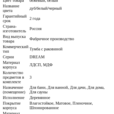
Цвет товара
бежевый, белый
Название
дуб/белый/черный
цвета
Гарантийный
2 года
срок
Страна-
Россия
изготовитель
Вид выпуска
Фабричное производство
товара
Коммерческий
Тумба с раковиной
тип
Серии
DREAM
Материал
ЛДСП, МДФ
корпуса
Количество
предметов в
3
комплекте
Назначение
Для бани, Для ванной, Для дачи, Для дома,
(помещение)
Для сауны
Исполнение
Деревянное
Покрытие
Влагостойкое, Матовое, Пленочное,
корпуса
Шпонированное
Материал