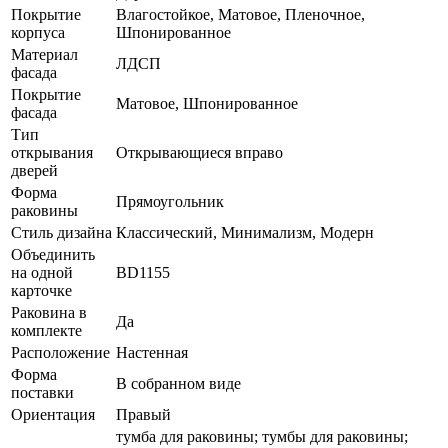
Покрытие
Влагостойкое, Матовое, Пленочное,
корпуса
Шпонированное
Материал
ЛДСП
фасада
Покрытие
Матовое, Шпонированное
фасада
Тип
открывания
Открывающиеся вправо
дверей
Форма
Прямоугольник
раковины
Стиль дизайна
Классический, Минимализм, Модерн
Объединить
на одной
BD1155
карточке
Раковина в
Да
комплекте
Расположение
Настенная
Форма
В собранном виде
поставки
Ориентация
Правый
тумба для раковины; тумбы для раковины;