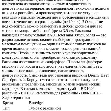
изготовлена из экологически чистых и удивительно
долговечных материалов по специальной технологии полного
цикла на российском производстве, которое не уступает
ведущим немецким технологиям и обеспечивает насыщенный
цвет в течение всего срока службы (от 10 лет)!!! Отверстие
под смеситель можно разместить в любом удобном для вас
месте с помощью мебельной фрезы 3,5 см. Раковина
накладная прямоугольная BAU Hotel mini 38х24, белая — это
рациональное использование свободного пространства в
маленьком помещении — один из самых важных пунктов во
время полноценного или косметического ремонта ванной
комнаты. Чтобы не занимать место крупногабаритными
конструкциями, стоит приобрести накладную раковину.
Раковина изготовлена из санфарфора. Плюсы санфарфора:
высокие прочность и плотность, натуральный белый цвет,
минимальное влагопоглощение, гигиеничность,
долговечность. Смеситель для раковины высокий Dream. Цвет
Серебристый. Корпус смесителя изготовлен из латуни с
рычажным управлением, запорный клапан керамический
картридж. В состав комплекта входят: тумба - BD1040;
раковина - BH1004; смеситель для раковины - D80-110113.
Характеристики
Бренд
Bauedge
Тип
Тумба с раковиной