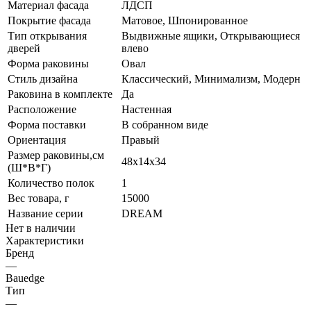
Материал фасада
ЛДСП
Покрытие фасада
Матовое, Шпонированное
Тип открывания
Выдвижные ящики, Открывающиеся
дверей
влево
Форма раковины
Овал
Стиль дизайна
Классический, Минимализм, Модерн
Раковина в комплекте
Да
Расположение
Настенная
Форма поставки
В собранном виде
Ориентация
Правый
Размер раковины,см
48х14х34
(Ш*В*Г)
Количество полок
1
Вес товара, г
15000
Название серии
DREAM
Нет в наличии
Характеристики
Бренд
—
Bauedge
Тип
—