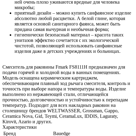
ней очень плохо уживаются вредные для человека
микробы;
приятный дизайн – можно купить санфаянсное изделие
абсолютно любой расцветки. А белой глине, которая
является основой санитарного фаянса, может быть
придана самая вычурная и необычная форма;
гигиенически безопасный материал – красота таких
унитазов эффектно сочетается с их экологической
чистотой, позволяющей использовать санфаянсные
изделия даже в детских учреждениях и больницах.
Смеситель для раковины Fmark FS8111H предназначен для
подачи горячей и холодной воды в ванных помещениях.
Модель оснащена керамическим картриджем,
обеспечивающим плавный ход рычага смесителя, контроль и
точность при выборе напора и температуры воды. Изделие
выполнено из нержавеющей стали, отличающейся
прочностью, долговечностью и устойчивостью к перепадам
температур. Подходит для всех накладных раковин на
столешницу брендов WELTWASSER, Grossman, Gappo,
Ceramica Nova, Gid, Teymi, CeramaLux, IDDIS, Laguraty,
Kirovit, Azario и других.
Характеристики
Бренд
Bauedge