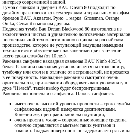
интерьер современной ванной.
Тумба с ящиком и дверцей BAU Dream 80 подходит по
дизайну практически ко всем зеркалам и зеркальным шкафам
брендов BAU, Акватон, Руно, 1 марка, Grossman, Orange,
Onika, Cersanit и многим другим.
Подвесная тумба Bau Dream Blackwood 80 изготовлена из
экологически чистых и удивительно долговечных материалов
по специальной технологии полного цикла на российском
производстве, которое не уступающей ведущим немецким
технологиям и обеспечивает насыщенный цвет в течение
всего срока службы (от 10 лет).
Раковина санфаянс накладная овальная BAU Nimb 48х34,
белая. Раковина накладная устанавливается на столешницу,
тумбочку или стол и в отличие от встраиваемой, не врезается
в ее поверхность. Накладные раковины смотрятся очень
оригинально и, при желании оборудовать ванную комнату в
духе "Hi-tech", такой выбор будет беспроигрышным.
Раковина выполнена из санфаянса. Плюсы санфаянса:
имеет очень высокий уровень прочности – срок службы
санфаянсных изделий измеряется десятилетиями.
Конечно же, при правильной эксплуатации;
очень проста в уходе – современные моющие средства
отлично справляются с мытьем таких унитазов и
раковин. Гладкая поверхность не задерживает грязь и на