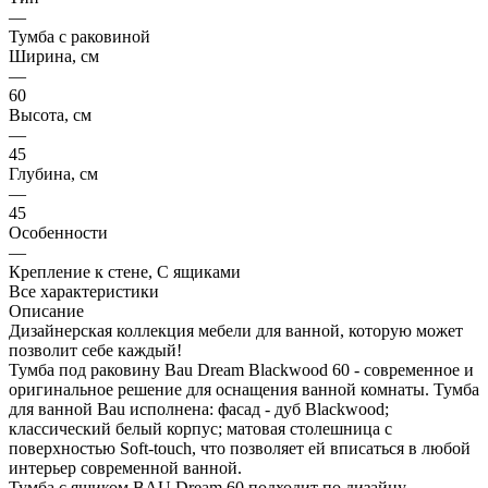
—
Тумба с раковиной
Ширина, см
—
60
Высота, см
—
45
Глубина, см
—
45
Особенности
—
Крепление к стене, С ящиками
Все характеристики
Описание
Дизайнерская коллекция мебели для ванной, которую может
позволит себе каждый!
Тумба под раковину Bau Dream Blackwood 60 - современное и
оригинальное решение для оснащения ванной комнаты. Тумба
для ванной Bau исполнена: фасад - дуб Blackwood;
классический белый корпус; матовая столешница с
поверхностью Soft-touch, что позволяет ей вписаться в любой
интерьер современной ванной.
Тумба с ящиком BAU Dream 60 подходит по дизайну