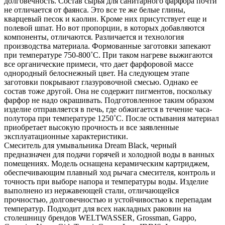
долговечность. Состав сырья для санитарного фарфора почти
не отличается от фаянса. Это все те же белые глины,
кварцевый песок и каолин. Кроме них присутствует еще и
полевой шпат. Но вот пропорции, в которых добавляются
компоненты, отличаются. Различается и технология
производства материала. Формованные заготовки запекают
при температуре 750-800˚С. При таком нагреве выжигаются
все органические примеси, что дает фарфоровой массе
однородный белоснежный цвет. На следующем этапе
заготовки покрывают глазуровочной смесью. Однако ее
состав тоже другой. Она не содержит пигментов, поскольку
фарфор не надо окрашивать. Подготовленное таким образом
изделие отправляется в печь, где обжигается в течение часа-
полутора при температуре 1250˚С. После остывания материал
приобретает высокую прочность и все заявленные
эксплуатационные характеристики.
Смеситель для умывальника Dream Black, черный
предназначен для подачи горячей и холодной воды в ванных
помещениях. Модель оснащена керамическим картриджем,
обеспечивающим плавный ход рычага смесителя, контроль и
точность при выборе напора и температуры воды. Изделие
выполнено из нержавеющей стали, отличающейся
прочностью, долговечностью и устойчивостью к перепадам
температур. Подходит для всех накладных раковин на
столешницу брендов WELTWASSER, Grossman, Gappo,