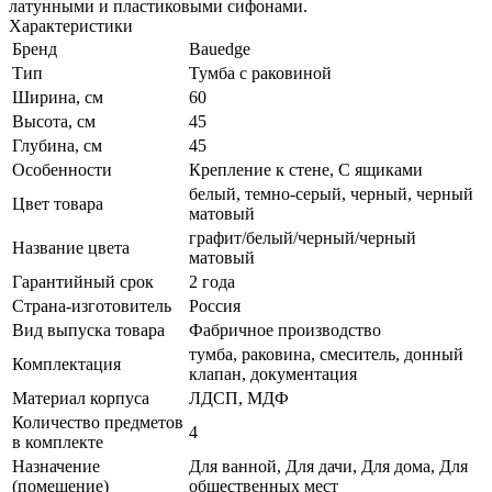
латунными и пластиковыми сифонами.
Характеристики
Бренд
Bauedge
Тип
Тумба с раковиной
Ширина, см
60
Высота, см
45
Глубина, см
45
Особенности
Крепление к стене, С ящиками
белый, темно-серый, черный, черный
Цвет товара
матовый
графит/белый/черный/черный
Название цвета
матовый
Гарантийный срок
2 года
Страна-изготовитель
Россия
Вид выпуска товара
Фабричное производство
тумба, раковина, смеситель, донный
Комплектация
клапан, документация
Материал корпуса
ЛДСП, МДФ
Количество предметов
4
в комплекте
Назначение
Для ванной, Для дачи, Для дома, Для
(помещение)
общественных мест