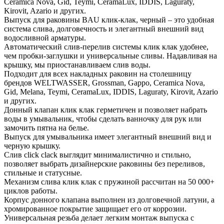
Ceramica Nova, Gid, Teymi, CeramaLux, IDDIS, Laguraty,
Kirovit, Azario и других.
Выпуск для раковины BAU клик-клак, черный – это удобная
система слива, долговечность и элегантный внешний вид
водосливной арматуры.
Автоматический слив-перелив системы клик клак удобнее,
чем пробки-заглушки и универсальные сливы. Надавливая на
крышку, мы приостанавливаем слив воды.
Подходит для всех накладных раковин на столешницу
брендов WELTWASSER, Grossman, Gappo, Ceramica Nova,
Gid, Melana, Teymi, CeramaLux, IDDIS, Laguraty, Kirovit, Azario
и других.
Донный клапан клик клак герметичен и позволяет набрать
воды в умывальник, чтобы сделать ванночку для рук или
замочить пятна на белье.
Выпуск для умывальника имеет элегантный внешний вид и
черную крышку.
Слив click clack выглядит минималистично и стильно,
позволяет выбрать дизайнерские раковины без переливов,
стильные и статусные.
Механизм слива клик клак с пружиной рассчитан на 50 000+
циклов работы.
Корпус донного клапана выполнен из долговечной латуни, а
хромированное покрытие защищает его от коррозии.
Универсальная резьба делает легким монтаж выпуска с