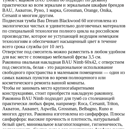
практически ко всем зеркалам и зеркальным шкафам брендов
BAU, Акватон, Руно, 1 марка, Grossman, Orange, Onika,
Cersanit и многим другим.
Подвесная тумба Bau Dream Blackwood 60 изготовлена из
экологически чистых и удивительно долговечных материалов
по специальной технологии полного цикла на российском
производстве, которое не уступающей ведущим немецким
технологиям и обеспечивает насыщенный цвет в течение
всего срока службы (от 10 лет).
Отверстие под смеситель можно разместить в любом удобном
для вас месте с помощью мебельной фрезы 3,5 см.
Раковина овальная накладная BAU Nimb 60х42, с отверстием
под смеситель, белая - это рациональное использование
свободного пространства в маленьком помещении — один из
самых важных пунктов во время полноценного или
косметического ремонта ванной комнаты.
Чтобы не занимать место крупногабаритными
конструкциями, стоит приобрести накладную раковину.
Раковина BAU Nimb подходит для тумб со столешницей
практически любых фирм, например: Roca, Cersanit, Triton,
Акватон, Акванет, Aqwella, Grossman, Belbagno, Runo и
многих других. Раковина изготовлена из санфарфора. Плюсы
санфарфора: высокие прочность и плотность, натуральный
белый цвет, минимальное влагопоглощение, гигиеничность,