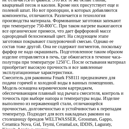
кварцевый песок и каолин. Кроме них присутствует еще и
полевой шпат. Но вот пропорции, в которых добавляются
компоненты, отличаются. Различается и технология
производства материала. Формованные заготовки запекают
при температуре 750-800˚С. При таком нагреве выжигаются
все органические примеси, что дает фарфоровой массе
однородный белоснежный цвет. На следующем этапе
заготовки покрывают глазуровочной смесью. Однако ее
состав тоже другой. Она не содержит пигментов, поскольку
фарфор не надо окрашивать. Подготовленное таким образом
изделие отправляется в печь, где обжигается в течение часа-
полутора при температуре 1250˚С. После остывания материал
приобретает высокую прочность и все заявленные
эксплуатационные характеристики.
Смеситель для раковины Fmark FS8111 предназначен для
подачи горячей и холодной воды в ванных помещениях.
Модель оснащена керамическим картриджем,
обеспечивающим плавный ход рычага смесителя, контроль и
точность при выборе напора и температуры воды. Изделие
выполнено из нержавеющей стали, отличающейся
прочностью, долговечностью и устойчивостью к перепадам
температур. Подходит для всех накладных раковин на
столешницу брендов WELTWASSER, Grossman, Gappo,
Ceramica Nova, Gid, Teymi, CeramaLux, IDDIS, Laguraty,