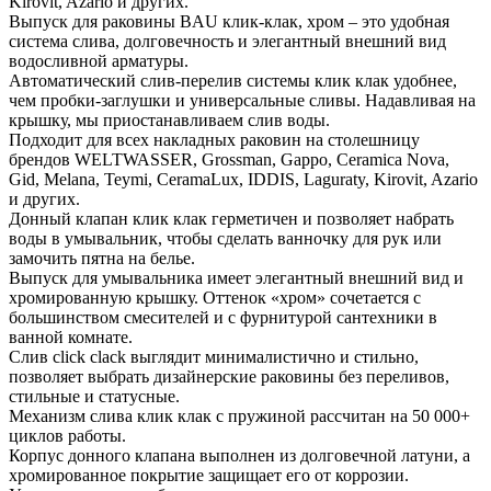
Kirovit, Azario и других.
Выпуск для раковины BAU клик-клак, хром – это удобная
система слива, долговечность и элегантный внешний вид
водосливной арматуры.
Автоматический слив-перелив системы клик клак удобнее,
чем пробки-заглушки и универсальные сливы. Надавливая на
крышку, мы приостанавливаем слив воды.
Подходит для всех накладных раковин на столешницу
брендов WELTWASSER, Grossman, Gappo, Ceramica Nova,
Gid, Melana, Teymi, CeramaLux, IDDIS, Laguraty, Kirovit, Azario
и других.
Донный клапан клик клак герметичен и позволяет набрать
воды в умывальник, чтобы сделать ванночку для рук или
замочить пятна на белье.
Выпуск для умывальника имеет элегантный внешний вид и
хромированную крышку. Оттенок «хром» сочетается с
большинством смесителей и с фурнитурой сантехники в
ванной комнате.
Слив click clack выглядит минималистично и стильно,
позволяет выбрать дизайнерские раковины без переливов,
стильные и статусные.
Механизм слива клик клак с пружиной рассчитан на 50 000+
циклов работы.
Корпус донного клапана выполнен из долговечной латуни, а
хромированное покрытие защищает его от коррозии.