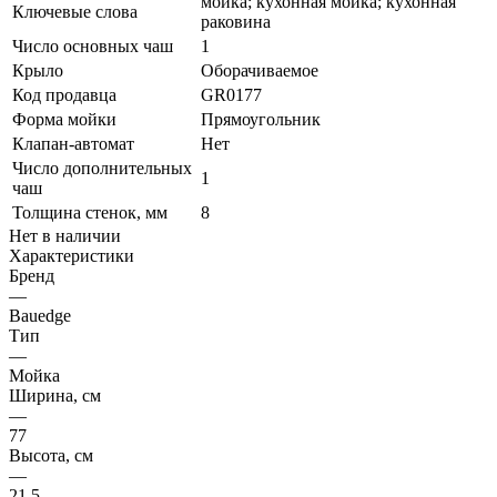
мойка; кухонная мойка; кухонная
Ключевые слова
раковина
Число основных чаш
1
Крыло
Оборачиваемое
Код продавца
GR0177
Форма мойки
Прямоугольник
Клапан-автомат
Нет
Число дополнительных
1
чаш
Толщина стенок, мм
8
Нет в наличии
Характеристики
Бренд
—
Bauedge
Тип
—
Мойка
Ширина, см
—
77
Высота, см
—
21.5