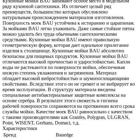
Кухонные мойки BAU занимают особое место в модельном
ряду кухонной сантехники. Их отличает целый ряд
преимуществ, большинство которых обусловлено
натуральным происхождением материалов изготовления.
Поверхность моек BAU устойчива к истиранию и царапинам.
За мойками BAU легко ухаживать. Даже самые стойкие пятна
можно удалить без труда обычными сантехническими
средствами. Кухонные мойки BAU имеют правильную
геометрическую форму, которая дает идеальное прилегание
изделия к столешнице. Кухонные мойки BAU абсолютно
безопасны для пищевых продуктов. Кухонные мойки BAU
отличаются высокой прочностью и ударостойкостью. Капли
воды не растекаются по поверхности мойки, обеспечивая
низкую степень увлажнения и загрязнения. Материал
обладает высокой вибростойкостью и шумопоглощающими
свойствами. Вследствие этого он не гремит и не вибрирует во
время эксплуатации. В структуру материала введены
специальные антибактериальные защитные комплексы на
основе серебра. В результате этого свежесть и гигиена
рабочей поверхности сохраняются на протяжении всего срока
службы мойки. Качестве моек BAU равносильно с качеством
с такими производителями как Granfes, Polygran, ULGRAN,
Point, WISENT, Gerhans, Domaci, т.д.
Характеристики
Бренд
Bauedge